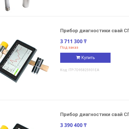
Прибор диагностики свай С
3 711 300 ₸
Под заказ
Купить
ITP-7D95825931EA
Прибор диагностики свай С
3 390 400 ₸