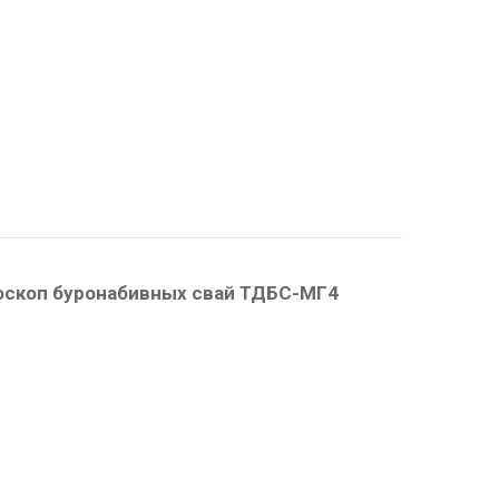
скоп буронабивных свай ТДБС-МГ4