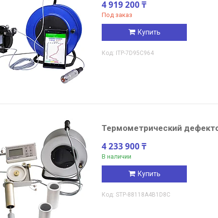
4 919 200 ₸
Под заказ
Купить
ITP-7D95C964
Термометрический дефекто
4 233 900 ₸
В наличии
Купить
STP-88118A4B1D8C