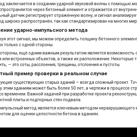
од заключается в создании ударной звуковой волны с помощью мо
спространяется через бетонный элемент и отражается от внутрен
ный датчик регистрирует отражённую волну, и сигнал анализирует
од широко распространён, так как стандартизирован на многих ми
ение ударно-импульсного метода
уя этот сигнал, мы можем определить толщину бетонного элемент
х только с одной стороны.
 стороны, ещё одним важным результатом является возможность
 или встроенных объектов, а также их расположение. Некоторые 
ть, — это соты, расслоения, трещины, отслоения и пустоты.
тный пример проверки в реальном случае
укция существующих старых зданий — всегда сложный проект. Точн
у этим зданиям может быть более 50 лет, а чертежи в процессе ст
со временем. Важной задачей при разработке проекта реконстру
тной плиты и подпорных стен подвала.
импульсный метод является ключевым методом неразрушающего 
нтом для оценки целостности бетона в зданиях.