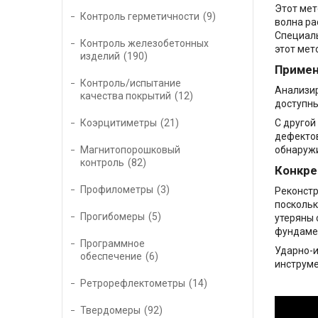
Этот мет
Контроль герметичности
9
волна ра
Специаль
Контроль железобетонных
этот мет
изделий
190
Примен
Контроль/испытание
Анализир
качества покрытий
12
доступны
Коэрцитиметры
21
С другой
дефектов
Магнитопорошковый
обнаружи
контроль
82
Конкре
Профилометры
3
Реконстр
поскольк
Прогибомеры
5
утеряны 
фундамен
Программное
Ударно-
обеспечение
6
инструме
Ретрорефлектометры
14
Твердомеры
92