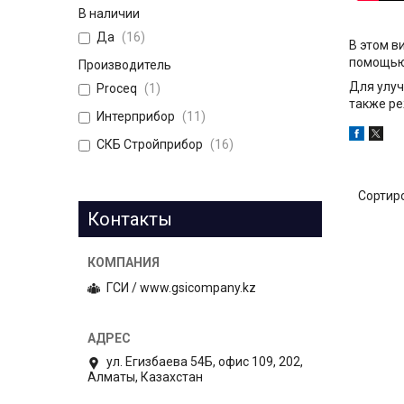
В наличии
Да
16
В этом в
помощью 
Производитель
Для улуч
Proceq
1
также ре
Интерприбор
11
СКБ Стройприбор
16
Контакты
ГСИ / www.gsicompany.kz
ул. Егизбаева 54Б, офис 109, 202,
Алматы, Казахстан