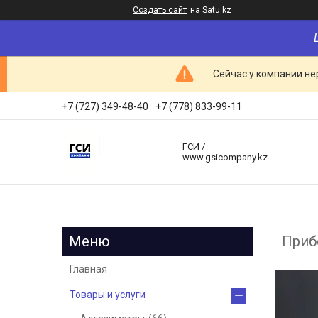
Создать сайт
на Satu.kz
Сейчас у компании не
+7 (727) 349-48-40
+7 (778) 833-99-11
ГСИ /
www.gsicompany.kz
Приб
Главная
Товары и услуги