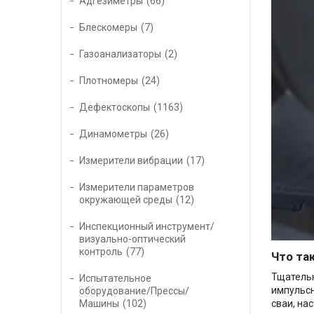
Адгезиметры
66
Блескомеры
7
Газоанализаторы
2
Плотномеры
24
Дефектоскопы
1163
Динамометры
26
Измерители вибрации
17
Измерители параметров
окружающей среды
12
Инспекционный инструмент/
визуально-оптический
контроль
77
Что та
Тщательн
Испытательное
импульсн
оборудование/Прессы/
Машины
102
сваи, на