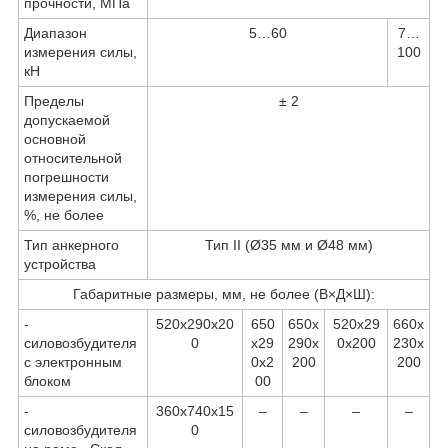
прочности, МПа
Диапазон
5…60
7…
измерения силы,
100
кН
Пределы
± 2
допускаемой
основной
относительной
погрешности
измерения силы,
%, не более
Тип анкерного
Тип II (Ø35 мм и Ø48 мм)
устройства
Габаритные размеры, мм, не более (В×Д×Ш):
-
520х290х20
650
650х
520х29
660х
силовозбудителя
0
х29
290х
0х200
230х
с электронным
0х2
200
200
блоком
00
-
360x740x15
–
–
–
–
силовозбудителя
0