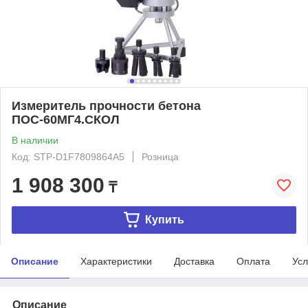
Измеритель прочности бетона
ПОС-60МГ4.СКОЛ
В наличии
Код: STP-D1F7809864A5
Розница
1 908 300
₸
Купить
Описание
Характеристики
Доставка
Оплата
Усл
Описание