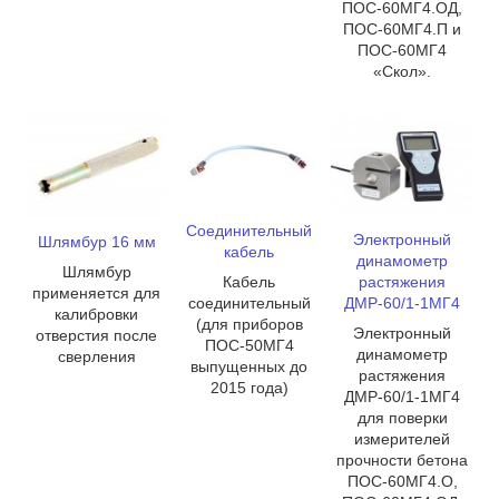
ПОС-60МГ4.ОД,
ПОС-60МГ4.П и
ПОС-60МГ4
«Скол».
Соединительный
Электронный
Шлямбур 16 мм
кабель
динамометр
Шлямбур
Кабель
растяжения
применяется для
соединительный
ДМР-60/1-1МГ4
калибровки
(для приборов
Электронный
отверстия после
ПОС-50МГ4
динамометр
сверления
выпущенных до
растяжения
2015 года)
ДМР-60/1-1МГ4
для поверки
измерителей
прочности бетона
ПОС-60МГ4.О,