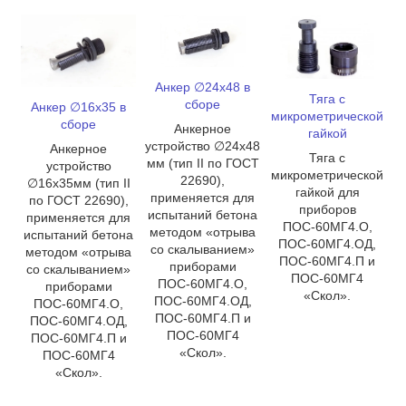
Анкер ∅24х48 в
Тяга с
сборе
Анкер ∅16х35 в
микрометрической
сборе
Анкерное
гайкой
устройство ∅24х48
Анкерное
Тяга с
мм (тип II по ГОСТ
устройство
микрометрической
22690),
∅16х35мм (тип II
гайкой для
применяется для
по ГОСТ 22690),
приборов
испытаний бетона
применяется для
ПОС-60МГ4.О,
методом «отрыва
испытаний бетона
ПОС-60МГ4.ОД,
со скалыванием»
методом «отрыва
ПОС-60МГ4.П и
приборами
со скалыванием»
ПОС-60МГ4
ПОС-60МГ4.О,
приборами
«Скол».
ПОС-60МГ4.ОД,
ПОС-60МГ4.О,
ПОС-60МГ4.П и
ПОС-60МГ4.ОД,
ПОС-60МГ4
ПОС-60МГ4.П и
«Скол».
ПОС-60МГ4
«Скол».