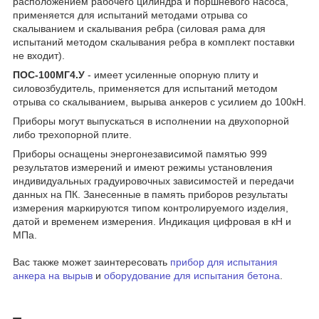
расположением рабочего цилиндра и поршневого насоса,
применяется для испытаний методами отрыва со
скалыванием и скалывания ребра (силовая рама для
испытаний методом скалывания ребра в комплект поставки
не входит).
ПОС-100МГ4.У
- имеет усиленные опорную плиту и
силовозбудитель, применяется для испытаний методом
отрыва со скалыванием, вырыва анкеров с усилием до 100кН.
Приборы могут выпускаться в исполнении на двухопорной
либо трехопорной плите.
Приборы оснащены энергонезависимой памятью 999
результатов измерений и имеют режимы установления
индивидуальных градуировочных зависимостей и передачи
данных на ПК. Занесенные в память приборов результаты
измерения маркируются типом контролируемого изделия,
датой и временем измерения. Индикация цифровая в кН и
МПа.
Вас также может заинтересовать
прибор для испытания
анкера на вырыв
и
оборудование для испытания бетона
.