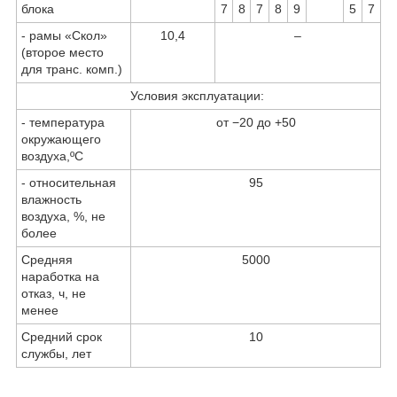
блока
7
8
7
8
9
5
7
- рамы «Скол»
10,4
–
(второе место
для транс. комп.)
Условия эксплуатации:
- температура
от −20 до +50
окружающего
воздуха,ºС
- относительная
95
влажность
воздуха, %, не
более
Средняя
5000
наработка на
отказ, ч, не
менее
Средний срок
10
службы, лет