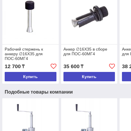
Рабочий стержень к
Анкер ∅16Х35 в сборе
Анке
анкеру ∅16Х35 для
для ПОС-60МГ4
для
ПОС-60МГ4
12 700
35 600
38 
₸
₸
Купить
Купить
Подобные товары компании