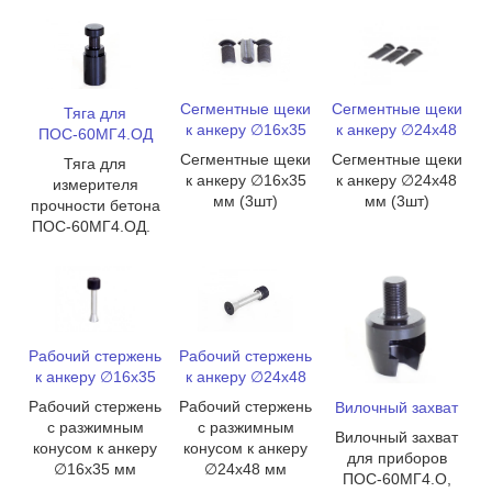
Сегментные щеки
Сегментные щеки
Тяга для
к анкеру ∅24х48
к анкеру ∅16х35
ПОС-60МГ4.ОД
Сегментные щеки
Сегментные щеки
Тяга для
к анкеру ∅24х48
к анкеру ∅16х35
измерителя
мм (3шт)
мм (3шт)
прочности бетона
ПОС-60МГ4.ОД.
Рабочий стержень
Рабочий стержень
к анкеру ∅24х48
к анкеру ∅16х35
Рабочий стержень
Рабочий стержень
Вилочный захват
с разжимным
с разжимным
Вилочный захват
конусом к анкеру
конусом к анкеру
для приборов
∅24х48 мм
∅16х35 мм
ПОС-60МГ4.О,