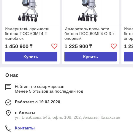
Измеритель прочности
Измеритель прочности
Изме
бетона ПОС-60МГ4.П
бетона ПОС-60МГ4.О 3-х
бето
моноблок
опорный
опо
1 450 900
1 225 900
1 2
₸
₸
Купить
Купить
О нас
Рейтинг не сформирован
Менее 5 отзывов за последний год
Работает с 19.02.2020
г. Алматы
ул. Егизбаева 54Б, офис 109, 202, Алматы, Казахстан
Контакты