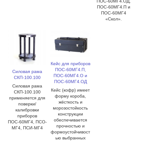
ПОС-60МГ4.ОД,
ПОС-60МГ4.П и
ПОС-60МГ4
«Скол».
Кейс для приборов
ПОС-60МГ4.П,
Силовая рама
ПОС-60МГ4.О и
СКП-100.100
ПОС-60МГ4.ОД
Силовая рама
Кейс (кофр) имеет
СКП-100.100
форму короба,
применяется для
жёсткость и
поверки/
морозостойкость
калибровки
конструкции
приборов
обеспечивается
ПОС-60МГ4, ПСО-
прочностью и
МГ4, ПСИ-МГ4
формоустойчивост
ью выбранных