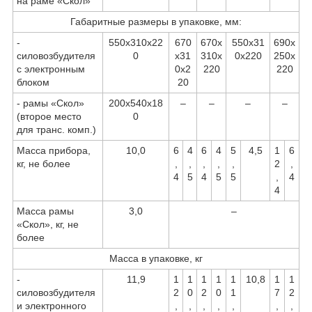
на раме «Скол»
Габаритные размеры в упаковке, мм:
-
550х310х22
670
670х
550х31
690х
силовозбудителя
0
х31
310х
0х220
250х
с электронным
0х2
220
220
блоком
20
- рамы «Скол»
200х540x18
–
–
–
–
(второе место
0
для транс. комп.)
Масса прибора,
10,0
6
4
6
4
5
4,5
1
6
кг, не более
,
,
,
,
,
2
,
4
5
4
5
5
,
4
4
Масса рамы
3,0
–
«Скол», кг, не
более
Масса в упаковке, кг
-
11,9
1
1
1
1
1
10,8
1
1
силовозбудителя
2
0
2
0
1
7
2
и электронного
,
,
,
,
,
,
,