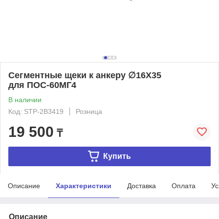
Сегментные щеки к анкеру ∅16Х35
для ПОС-60МГ4
В наличии
Код: STP-2B3419
Розница
19 500
₸
Купить
Описание
Характеристики
Доставка
Оплата
Ус
Описание