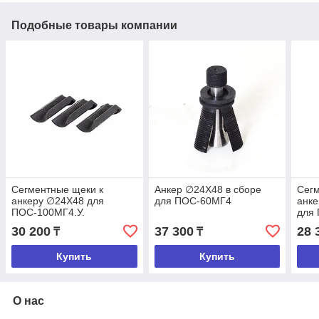
Подобные товары компании
Сегментные щеки к
Анкер ∅24Х48 в сборе
Сегм
анкеру ∅24Х48 для
для ПОС-60МГ4
анк
ПОС-100МГ4.У.
для
30 200
37 300
28 
₸
₸
Купить
Купить
О нас