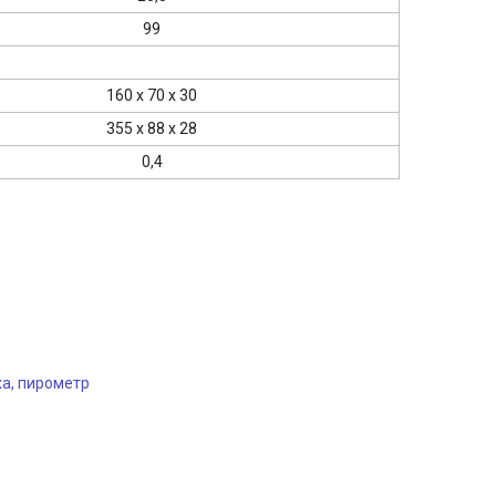
99
160 х 70 х 30
355 x 88 x 28
0,4
ха, пирометр