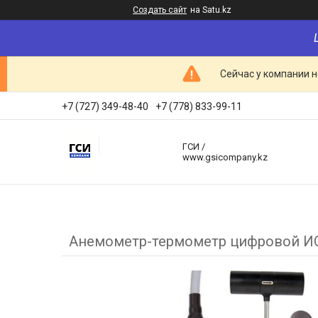
Создать сайт
на Satu.kz
Сейчас у компании н
+7 (727) 349-48-40
+7 (778) 833-99-11
ГСИ /
www.gsicompany.kz
Анемометр-термометр цифровой И