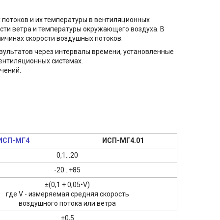
потоков и их температуры в вентиляционных
ости ветра и температуры окружающего воздуха. В
ичинах скорости воздушных потоков.
зультатов через интервалы времени, установленные
ентиляционных системах.
чений.
ИСП-МГ4
ИСП-МГ4.01
0,1...20
-20...+85
±(0,1 + 0,05•V)
где V - измеряемая средняя скорость
воздушного потока или ветра
±0,5