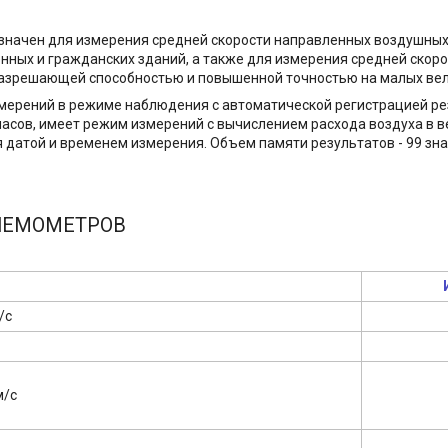
начен для измерения средней скорости направленных воздушных 
енных и гражданских зданий, а также для измерения средней скор
 разрешающей способностью и повышенной точностью на малых вел
ерений в режиме наблюдения с автоматической регистрацией ре
асов, имеет режим измерений с вычислением расхода воздуха в в
датой и временем измерения. Объем памяти результатов - 99 зна
НЕМОМЕТРОВ
/с
м/с