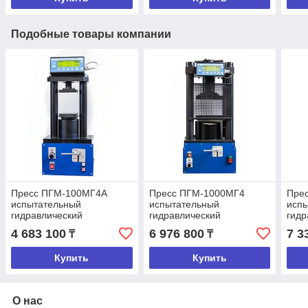
Подобные товары компании
Пресс ПГМ-100МГ4А
Пресс ПГМ-1000МГ4
Пре
испытательный
испытательный
исп
гидравлический
гидравлический
гидр
малогабаритный на 100кН
малогабаритный на
мал
4 683 100
6 976 800
7 3
₸
₸
1000кН
150
Купить
Купить
О нас