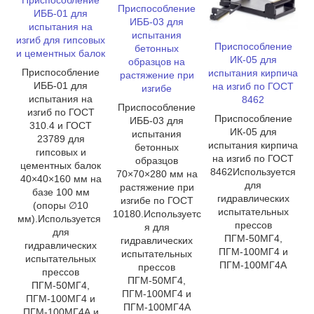
Приспособление
ИББ-01 для
ИББ-03 для
испытания на
испытания
изгиб для гипсовых
Приспособление
бетонных
и цементных балок
ИК-05 для
образцов на
Приспособление
испытания кирпича
растяжение при
ИББ-01 для
на изгиб по ГОСТ
изгибе
испытания на
8462
Приспособление
изгиб по ГОСТ
Приспособление
ИББ-03 для
310.4 и ГОСТ
ИК-05 для
испытания
23789 для
испытания кирпича
бетонных
гипсовых и
на изгиб по ГОСТ
образцов
цементных балок
8462Используется
70×70×280 мм на
40×40×160 мм на
для
растяжение при
базе 100 мм
гидравлических
изгибе по ГОСТ
(опоры ∅10
испытательных
10180.Используетс
мм).Используется
прессов
я для
для
ПГМ-50МГ4,
гидравлических
гидравлических
ПГМ-100МГ4 и
испытательных
испытательных
ПГМ-100МГ4А
прессов
прессов
ПГМ-50МГ4,
ПГМ-50МГ4,
ПГМ-100МГ4 и
ПГМ-100МГ4 и
ПГМ-100МГ4А
ПГМ-100МГ4А и