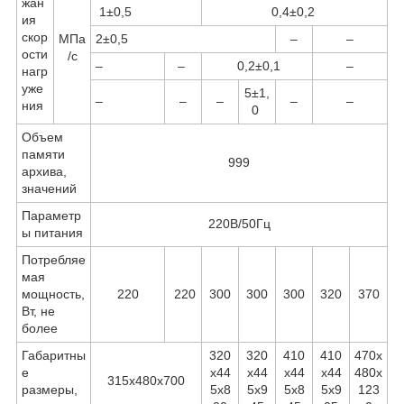
жан
1±0,5
0,4±0,2
ия
скор
МПа
2±0,5
–
–
ости
/с
–
–
0,2±0,1
–
нагр
уже
5±1,
–
–
–
–
–
ния
0
Объем
памяти
999
архива,
значений
Параметр
220В/50Гц
ы питания
Потребляе
мая
мощность,
220
220
300
300
300
320
370
Вт, не
более
Габаритны
320
320
410
410
470х
е
х44
х44
х44
х44
480х
315х480х700
размеры,
5х8
5х9
5х8
5х9
123