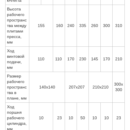
кН/МПа
Высота
рабочего
пространс
тва между
155
160
240
335
260
300
310
плитами
пресса,
мм
Ход
винтовой
110
110
170
230
145
170
210
подачи,
мм
Размер
рабочего
300x
пространс
140х140
207x207
210x210
300
тва в
плане, мм
Ход
поршня
рабочего
10
23
10
50
10
10
23
цилиндра,
мм