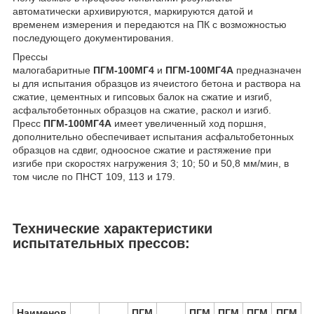
автоматически архивируются, маркируются датой и
временем измерения и передаются на ПК с возможностью
последующего документирования.
Прессы
малогабаритные
ПГМ-100МГ4
и
ПГМ-100МГ4А
предназначен
ы для испытания образцов из ячеистого бетона и раствора на
сжатие, цементных и гипсовых балок на сжатие и изгиб,
асфальтобетонных образцов на сжатие, раскол и изгиб.
Пресс
ПГМ-100МГ4А
имеет увеличенный ход поршня,
дополнительно обеспечивает испытания асфальтобетонных
образцов на сдвиг, одноосное сжатие и раcтяжение при
изгибе при скоростях нагружения 3; 10; 50 и 50,8 мм/мин, в
том числе по ПНСТ 109, 113 и 179.
Технические характеристики
испытательных прессов:
Наименов
ПГМ
ПГМ
ПГМ
ПГМ
ПГМ