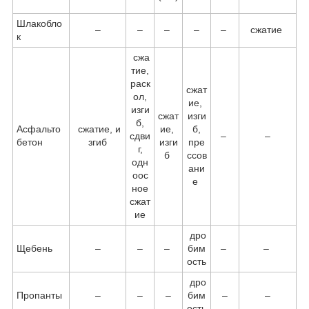
Шлакобло
–
–
–
–
–
сжатие
к
сжа
тие,
раск
сжат
ол,
ие,
изги
сжат
изги
б,
Асфальто
сжатие, и
ие,
б,
сдви
–
–
бетон
згиб
изги
пре
г,
б
ссов
одн
ани
оос
е
ное
сжат
ие
дро
Щебень
–
–
–
бим
–
–
ость
дро
Пропанты
–
–
–
бим
–
–
ость