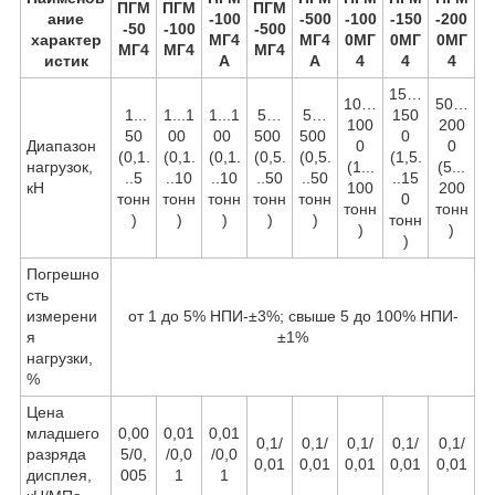
ПГМ
ПГМ
ПГМ
ание
-100
-500
-100
-150
-200
-50
-100
-500
характер
МГ4
МГ4
0
МГ
0
МГ
0
МГ
МГ4
МГ4
МГ4
истик
А
А
4
4
4
15…
10…
50…
1...
1...1
1...1
5…
5…
150
100
200
50
00
00
500
500
0
Диапазон
0
0
(0,1.
(0,1.
(0,1.
(0,5.
(0,5.
(1,5.
нагрузок,
(1...
(5...
..5
..10
..10
..50
..50
..15
кН
100
200
тонн
тонн
тонн
тонн
тонн
0
тонн
тонн
)
)
)
)
)
тонн
)
)
)
Погрешно
сть
измерени
от 1 до 5% НПИ-±3%; свыше 5 до 100% НПИ-
я
±1%
нагрузки,
%
Цена
младшего
0,00
0,01
0,01
0,1/
0,1/
0,1/
0,1/
0,1/
разряда
5/0,
/0,0
/0,0
0,01
0,01
0,01
0,01
0,01
дисплея,
005
1
1