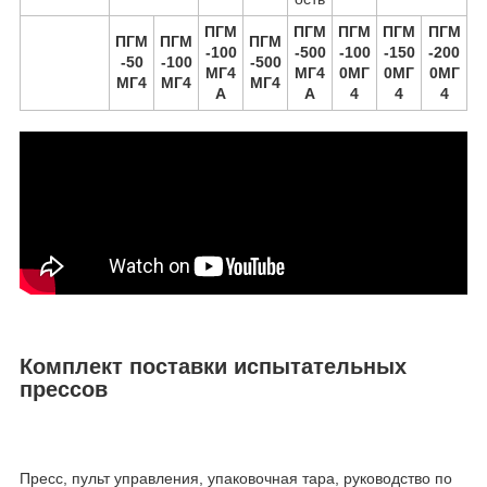
ПГМ
ПГМ
ПГМ
ПГМ
ПГМ
ПГМ
ПГМ
ПГМ
-100
-500
-100
-150
-200
-50
-100
-500
МГ4
МГ4
0
МГ
0
МГ
0
МГ
МГ4
МГ4
МГ4
А
А
4
4
4
Комплект поставки испытательных
прессов
Пресс, пульт управления, упаковочная тара, руководство по