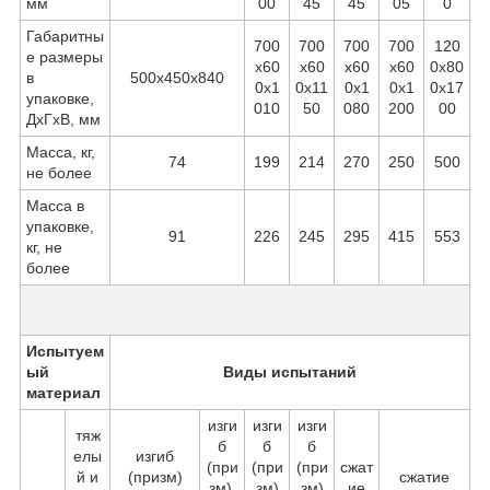
мм
00
45
45
05
0
Габаритны
700
700
700
700
120
е размеры
х60
х60
х60
х60
0х80
в
500х450х840
0х1
0х11
0х1
0х1
0х17
упаковке,
010
50
080
200
00
ДхГхВ, мм
Масса, кг,
74
199
214
270
250
500
не более
Масса в
упаковке,
91
226
245
295
415
553
кг, не
более
Испытуем
ый
Виды испытаний
материал
изги
изги
изги
тяж
б
б
б
елы
изгиб
(при
(при
(при
сжат
й и
(призм)
сжатие
зм)
зм)
зм)
ие