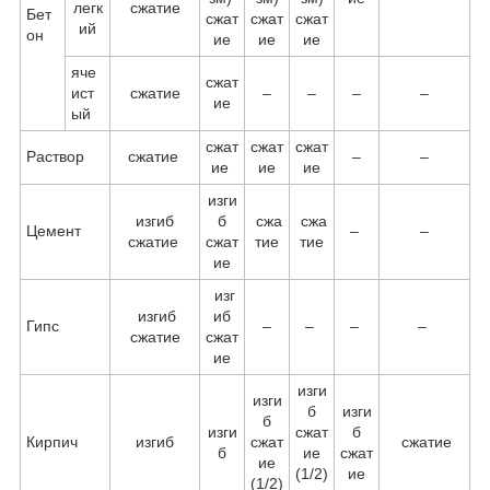
легк
сжатие
Бет
сжат
сжат
сжат
ий
он
ие
ие
ие
яче
сжат
ист
сжатие
–
–
–
–
ие
ый
сжат
сжат
сжат
Раствор
сжатие
–
–
ие
ие
ие
изги
изгиб
б
сжа
сжа
Цемент
–
–
сжатие
сжат
тие
тие
ие
изг
изгиб
иб
Гипс
–
–
–
–
сжатие
сжат
ие
изги
изги
б
изги
б
изги
сжат
б
Кирпич
изгиб
сжат
сжатие
б
ие
сжат
ие
(1/2)
ие
(1/2)