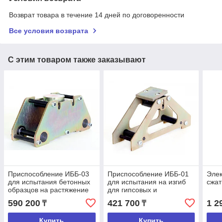
Возврат товара в течение 14 дней по договоренности
Все условия возврата
С этим товаром также заказывают
Приспособление ИББ-03
Приспособление ИББ-01
Эле
для испытания бетонных
для испытания на изгиб
сжа
образцов на растяжение
для гипсовых и
при изгибе
цементных балок
590 200
421 700
1 2
₸
₸
Купить
Купить