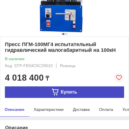
Пресс ПГМ-100МГ4 испытательный
гидравлический малогабаритный на 100кН
В наличии
Код: STP-FE04C5C29010
Розница
4 018 400
₸
Купить
Описание
Характеристики
Доставка
Оплата
Усл
Описание