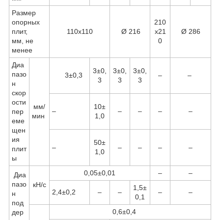
Размер
опорных
210
плит,
110х110
Ø 216
х21
Ø 286
мм, не
0
менее
Диа
3±0,
3±0,
3±0,
пазо
3±0,3
–
–
3
3
3
н
скор
ости
мм/
10±
–
–
–
–
–
пер
мин
1,0
еме
щен
ия
50±
–
–
–
–
–
плит
1,0
ы
0,05±0,01
–
–
Диа
пазо
кН/с
1,5±
2,4±0,2
–
–
–
–
н
0,1
под
0,6±0,4
дер