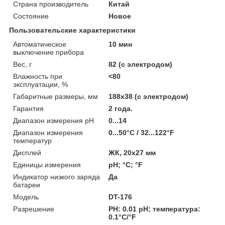
Страна производитель
Китай
Состояние
Новое
Пользовательские характеристики
Автоматическое
10 мин
выключение прибора
Вес, г
82 (с электродом)
Влажность при
<80
эксплуатации, %
Габаритные размеры, мм
188x38 (с электродом)
Гарантия
2 года.
Диапазон измерения pH
0...14
Диапазон измерения
0...50°C / 32...122°F
температур
Дисплей
ЖК, 20x27 мм
Единицы измерения
pH; °C; °F
Индикатор низкого заряда
Да
батареи
Модель
DT-176
Разрешение
PH: 0.01 pH; температура:
0.1°C/°F