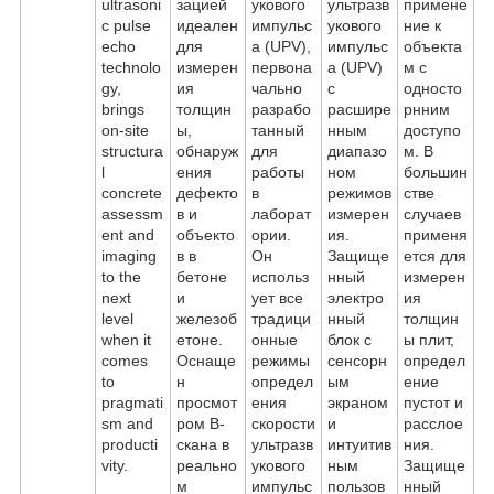
ultrasoni
зацией
укового
ультразв
примене
c pulse
идеален
импульс
укового
ние к
echo
для
а (UPV),
импульс
объекта
technolo
измерен
первона
а (UPV)
м с
gy,
ия
чально
с
односто
brings
толщин
разрабо
расшире
рнним
on-site
ы,
танный
нным
доступо
structura
обнаруж
для
диапазо
м. В
l
ения
работы
ном
большин
concrete
дефекто
в
режимов
стве
assessm
в и
лаборат
измерен
случаев
ent and
объекто
ории.
ия.
применя
imaging
в в
Он
Защище
ется для
to the
бетоне
использ
нный
измерен
next
и
ует все
электро
ия
level
железоб
традици
нный
толщин
when it
етоне.
онные
блок с
ы плит,
comes
Оснаще
режимы
сенсорн
определ
to
н
определ
ым
ение
pragmati
просмот
ения
экраном
пустот и
sm and
ром B-
скорости
и
расслое
producti
скана в
ультразв
интуитив
ния.
vity.
реально
укового
ным
Защище
м
импульс
пользов
нный