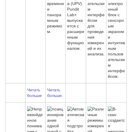
времени
а (UPV).
ательски
электро
и
Pundit
м
нный
панора
Lab+
интерфе
блок с
мным
выпуска
йсом
сенсорн
режимо
ется с
для
ым
м.
расшире
проведе
экраном
нным
ния
и
функцио
измерен
интуитив
налом.
ий и их
ным
анализа.
пользов
ательски
м
интерфе
йсом.
Читать
Читать
больше
больше