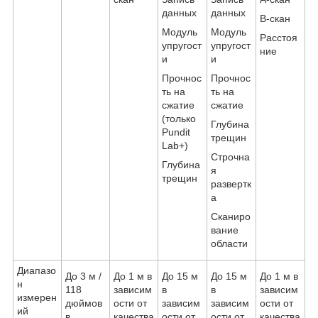
данных
данных
B-скан
Модуль
Модуль
Расстоя
упругост
упругост
ние
и
и
Прочнос
Прочнос
ть на
ть на
сжатие
сжатие
(только
Глубина
Pundit
трещин
Lab+)
Строчна
Глубина
я
трещин
развертк
а
Сканиро
вание
области
Диапазо
До 3 м /
До 1 м в
До 15 м
До 15 м
До 1 м в
н
118
зависим
в
в
зависим
измерен
дюймов
ости от
зависим
зависим
ости от
ий
в
качества
ости от
ости от
качества