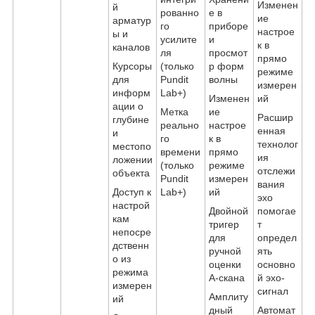
Изменен
й
рованно
е в
ие
арматур
го
приборе
настрое
ы и
усилите
и
к в
каналов
ля
просмот
прямо
Курсоры
(только
р форм
режиме
для
Pundit
волны
измерен
информ
Lab+)
Изменен
ий
ации о
Метка
ие
Расшир
глубине
реально
настрое
енная
и
го
к в
технолог
местопо
времени
прямо
ия
ложении
(только
режиме
отслежи
объекта
Pundit
измерен
вания
Доступ к
Lab+)
ий
эхо
настрой
Двойной
помогае
кам
тригер
т
непосре
для
определ
дственн
ручной
ять
о из
оценки
основно
режима
A-скана
й эхо-
измерен
сигнал
Амплиту
ий
дный
Автомат