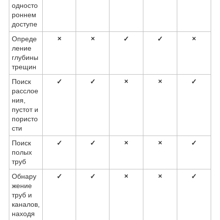
односто
роннем
доступе
Опреде
×
×
✓
✓
×
ление
глубины
трещин
Поиск
✓
✓
×
×
✓
расслое
ния,
пустот и
пористо
сти
Поиск
✓
✓
×
×
✓
полых
труб
Обнару
✓
✓
×
×
✓
жение
труб и
каналов,
находя