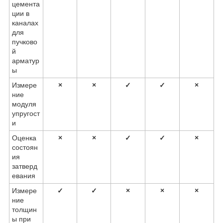
цемента
ции в
каналах
для
пучково
й
арматур
ы
Измере
×
×
✓
✓
×
ние
модуля
упругост
и
Оценка
×
×
✓
✓
×
состоян
ия
затверд
евания
Измере
✓
✓
×
×
×
ние
толщин
ы при