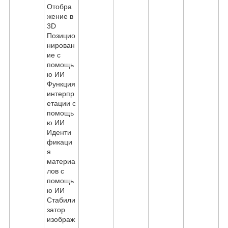
Отобра
жение в
3D
Позицио
нирован
ие с
помощь
ю ИИ
Функция
интерпр
етации с
помощь
ю ИИ
Иденти
фикаци
я
материа
лов с
помощь
ю ИИ
Стабили
затор
изображ