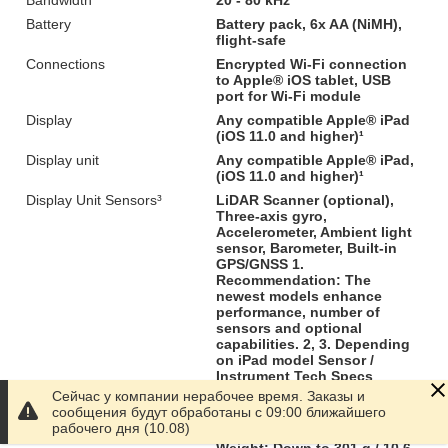
Battery
Battery pack, 6x AA (NiMH),
flight-safe
Connections
Encrypted Wi-Fi connection
to Apple® iOS tablet, USB
port for Wi-Fi module
Display
Any compatible Apple® iPad
(iOS 11.0 and higher)¹
Display unit
Any compatible Apple® iPad,
(iOS 11.0 and higher)¹
Display Unit Sensors³
LiDAR Scanner (optional),
Three-axis gyro,
Accelerometer, Ambient light
sensor, Barometer, Built-in
GPS/GNSS 1.
Recommendation: The
newest models enhance
performance, number of
sensors and optional
capabilities. 2, 3. Depending
on iPad model Sensor /
Instrument Tech Specs
Сейчас у компании нерабочее время. Заказы и
Display Unit Specs²
Screen size: From 7.9" to
сообщения будут обработаны с 09:00 ближайшего
12.9", Resolution: Up to 2732-
рабочего дня (10.08)
by-2048, Memory: Up to 2TB,
Weight: Down to 301 g / 10.6