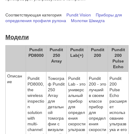
Соответствующая категория
Pundit Vision
Приборы для
определения профиля рулона
Молотки Шмидта
Модели
Pundit
Pundit
Pundit
Pundit
Pundit
PD8000
250
Lab(+)
200
200
Array
Pulse
Echo
Описан
Pundit
Томогра
Pundit
Pundit
Pundit
ие
PD8000,
ф Pundit
Lab - это
200 - это
200
the
250
универс
лучший
Pulse
wireless
Array
альный
в своем
Echo
inspectio
для
прибор
классе
расширя
n
детальн
для
прибор
ет
solution
ой
определ
для
использ
with
томогра
ения
определ
ование
multi-
фии с
скорости
ения
ультразв
channel
визуали
ультразв
скорости
ука и его