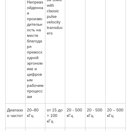
Непревз
with
ойденна
classic
я
pulse
произво
velocity
дительн
transduc
ость на
ers
месте
благода
ря
превосх
одной
эргоном
ике и
цифров
ым
рабочим
процесс
ам
Диапазо
20–80
от 15 до
20 - 500
20 - 500
20 – 500
н частот
кГц
+ 100
кГц
кГц
кГц
кГц