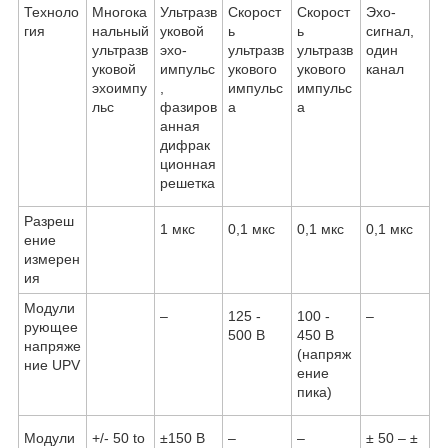
Техноло
Многока
Ультразв
Скорост
Скорост
Эхо-
гия
нальный
уковой
ь
ь
сигнал,
ультразв
эхо-
ультразв
ультразв
один
уковой
импульс
укового
укового
канал
эхоимпу
,
импульс
импульс
льс
фазиров
а
а
анная
дифрак
ционная
решетка
Разреш
1 мкс
0,1 мкс
0,1 мкс
0,1 мкс
ение
измерен
ия
Модули
–
125 -
100 -
–
рующее
500 В
450 В
напряже
(напряж
ние UPV
ение
пика)
Модули
+/- 50 to
±150 В
–
–
± 50 – ±