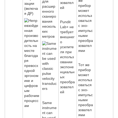
для
зации
расшир
(включа
енного
я ДР)
сканиро
вания
Pundit
несколь
Lab+ не
ких
требует
метров
внешнег
о
усилите
ля при
использ
овании
Тот же
экспоне
прибор
нциальн
может
ых
использ
преобра
оваться
зовател
с эхо-
ей
импульс
ными
Same
преобра
instrume
зовател
nt can
ями
be used