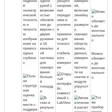
ойденно
одной
ующего
измерен
й
рукой с
напряже
ий,
геометр
возможн
ния
включая
ической
остью
передат
линейну
точность
обновле
чика и
ю
ю и
ния до
усилени
развертк
четкость
версии с
я
у,
ю
двумя
приемни
сканиро
изображ
ручками
ка для
вание
ения на
и 16
точного
области,
превосх
канальн
и
запись
одных
ой
стабиль
данных,
Можно
глубина
системы
ного
измерен
обновит
х
для
измерен
ие
ь до
сканиро
ия
прочнос
многока
вания
ти на
нальног
большо
сжатие и
о
й
модуля
площад
упругост
и
и