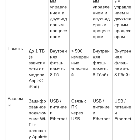
ым
ым
ым
управле
управле
управле
нием и
нием и
нием и
двухъяд
двухъяд
двухъяд
ерным
ерным
ерным
процесс
процесс
процесс
ором
ором
ором
Память
До 1 ТБ
Внутрен
> 500
Внутрен
Внутрен
(в
няя
измерен
няя
няя
зависим
флэш-
ных
флэш-
флэш-
ости от
память
значени
память
память
модели
8 Гб
й
8 Гбайт
8 Гбайт
Apple®
iPad)
Разъем
Зашифр
USB /
Связь с
USB /
USB /
ы
ованное
питание
ПК
питание
питание
подключ
и
через
и
и
ение Wi-
Ethernet
USB
Ethernet
Ethernet
Fi к
планшет
у Apple®