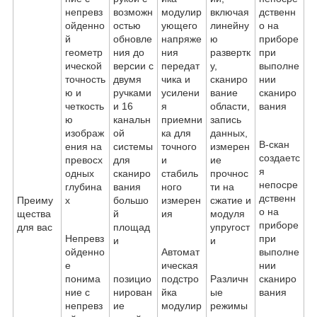
B-скан
создаетс
я
непосре
дственн
Преиму
о на
щества
приборе
для вас
Непревз
при
ойденно
Автомат
выполне
е
ическая
нии
понима
позицио
подстро
Различн
сканиро
ние с
нирован
йка
ые
вания
непревз
ие
модулир
режимы