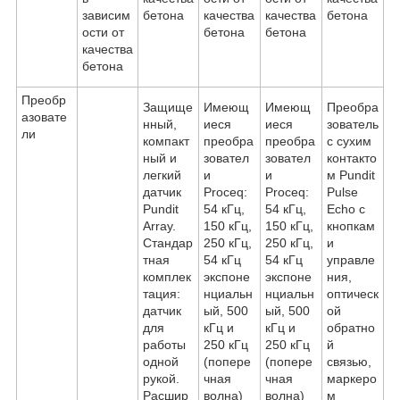
зависим
бетона
качества
качества
бетона
ости от
бетона
бетона
качества
бетона
Преобр
Защище
Имеющ
Имеющ
Преобра
азовате
нный,
иеся
иеся
зователь
ли
компакт
преобра
преобра
с сухим
ный и
зовател
зовател
контакто
легкий
и
и
м Pundit
датчик
Proceq:
Proceq:
Pulse
Pundit
54 кГц,
54 кГц,
Echo с
Array.
150 кГц,
150 кГц,
кнопкам
Стандар
250 кГц,
250 кГц,
и
тная
54 кГц
54 кГц
управле
комплек
экспоне
экспоне
ния,
тация:
нциальн
нциальн
оптическ
датчик
ый, 500
ый, 500
ой
для
кГц и
кГц и
обратно
работы
250 кГц
250 кГц
й
одной
(попере
(попере
связью,
рукой.
чная
чная
маркеро
Расшир
волна)
волна)
м