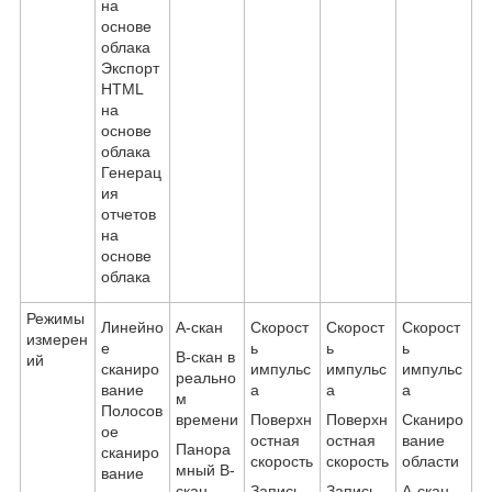
на
основе
облака
Экспорт
HTML
на
основе
облака
Генерац
ия
отчетов
на
основе
облака
Режимы
Линейно
A-скан
Скорост
Скорост
Скорост
измерен
е
ь
ь
ь
B-скан в
ий
сканиро
импульс
импульс
импульс
реально
вание
а
а
а
м
Полосов
времени
Поверхн
Поверхн
Сканиро
ое
остная
остная
вание
Панора
сканиро
скорость
скорость
области
мный B-
вание
скан
Запись
Запись
A-скан