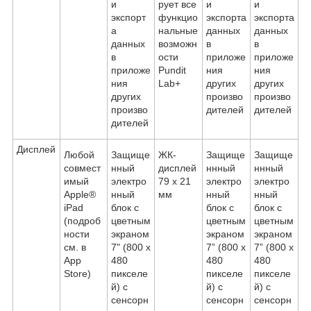
и
рует все
и
и
экспорт
функцио
экспорта
экспорта
а
нальные
данных
данных
данных
возможн
в
в
в
ости
приложе
приложе
приложе
Pundit
ния
ния
ния
Lab+
других
других
других
произво
произво
произво
дителей
дителей
дителей
Дисплей
Любой
Защище
ЖК-
Защище
Защище
совмест
нный
дисплей
ннный
ннный
имый
электро
79 x 21
электро
электро
Apple®
нный
мм
нный
нный
iPad
блок с
блок с
блок с
(подроб
цветным
цветным
цветным
ности
экраном
экраном
экраном
см. в
7" (800 x
7” (800 x
7” (800 x
App
480
480
480
Store)
пикселе
пикселе
пикселе
й) c
й) с
й) с
сенсорн
сенсорн
сенсорн