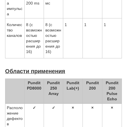
а
200 ms
мс
импульс
а
Количес
8 (с
8 (с
1
1
1
тво
возможн
возможн
каналов
остью
остью
расшир
расшир
ения до
ения до
16)
16)
Области применения
Pundit
Pundit
Pundit
Pundit
Pundit
PD8000
250
Lab(+)
200
200
Array
Pulse
Echo
Располо
✓
✓
×
×
×
жение
дефекто
в