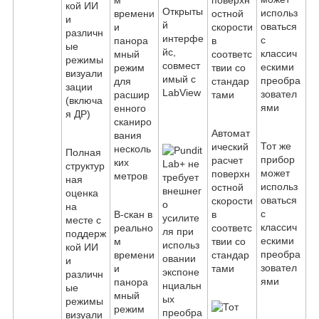
Открыты
й
интерфе
йс,
совмест
имый с
LabView
Автомат
Тот же
ический
Полная
прибор
расчет
структур
может
поверхн
ная
использ
остной
оценка
оваться
скорости
на
с
B-скан в
в
месте с
классич
реально
соответс
поддерж
ескими
м
твии со
кой ИИ
преобра
времени
стандар
и
зовател
и
тами
различн
ями
панора
ые
мный
режимы
режим
визуали