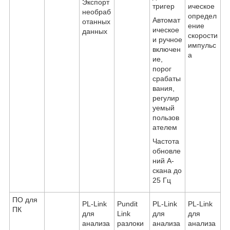
Экспорт
тригер
ическое
необраб
определ
Автомат
отанных
ение
ическое
данных
скорости
и ручное
импульс
включен
а
ие,
порог
срабаты
вания,
регулир
уемый
пользов
ателем
Частота
обновле
ний A-
скана до
25 Гц
ПО для
PL-Link
Pundit
PL-Link
PL-Link
ПК
для
Link
для
для
анализа
разлоки
анализа
анализа