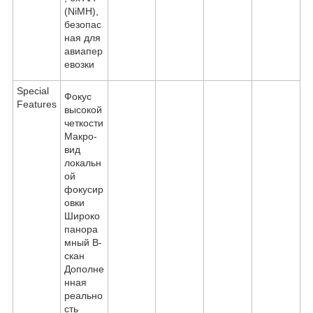
(NiMH),
безопас
ная для
авиапер
евозки
Special
Фокус
Features
высокой
четкости
Макро-
вид
локальн
ой
фокусир
овки
Широко
панора
мный B-
скан
Дополне
нная
реально
сть