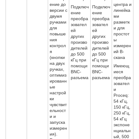
ение до
центра и
Подключ
Подключ
версии с
линейка
ение
ение
двумя
ми
преобра
преобра
ручками
разметк
зовател
зовател
для
и для
ей
ей
повыше
простот
других
других
ния
ы
произво
произво
контрол
измерен
дителей
дителей
я
ий B-
до 500
до 500
(кнопки
скана
кГц при
кГц при
на двух
помощи
помощи
Имеющ
ручках,
BNC-
BNC-
иеся
оптимиз
разъема
разъема
преобра
ированн
зовател
ые
и
настрой
Proceq:
ки
54 кГц,
чувствит
150 кГц,
ельност
250 кГц,
и и
54 кГц
запуска
экспоне
измерен
нциальн
ия).
ый, 500