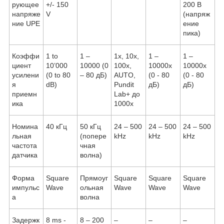
рующее
+/- 150
200 В
напряже
V
(напряж
ние UPE
ение
пика)
Коэффи
1 to
1 –
1x, 10x,
1 –
1 –
циент
10’000
10000 (0
100x,
10000x
10000x
усилени
(0 to 80
– 80 дБ)
AUTO,
(0 - 80
(0 - 80
я
dB)
Pundit
дБ)
дБ)
приемн
Lab+ до
ика
1000x
Номина
40 кГц
50 кГц
24 – 500
24 – 500
24 – 500
льная
(попере
kHz
kHz
kHz
частота
чная
датчика
волна)
Форма
Square
Прямоуг
Square
Square
Square
импульс
Wave
ольная
Wave
Wave
Wave
а
волна
Задержк
8 ms -
8 – 200
–
–
–