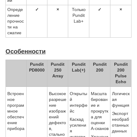
ии
Опреде
✓
×
Только
✓
×
ление
Pundit
прочнос
Lab+
ти на
сжатие
Особенности
Pundit
Pundit
Pundit
Pundit
Pundit
PD8000
250
Lab(+)
200
200
Array
Pulse
Echo
Встроен
Высокое
Открыты
Масшта
Логическ
ное
разреше
й
бирован
ая
програм
ние
интерфе
ие и
функция
мное
изображ
йс
прокрутк
Экспорт
обеспеч
ений
а для
Каскад
необраб
ение
дефекто
оценки
усилени
отанных
прибора
в,
A-сканов
я
данных
стально
интегри
Хранени