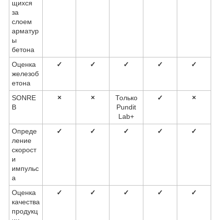
щихся
за
слоем
арматур
ы
бетона
Оценка
✓
✓
✓
✓
✓
железоб
етона
SONRE
×
×
Только
✓
×
B
Pundit
Lab+
Опреде
✓
✓
✓
✓
✓
ление
скорост
и
импульс
а
Оценка
✓
✓
✓
✓
✓
качества
продукц