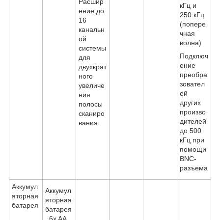
Расшир
кГц и
ение до
250 кГц
16
(попере
канальн
чная
ой
волна)
системы
Подключ
для
ение
двухкрат
преобра
ного
зовател
увеличе
ей
ния
других
полосы
произво
сканиро
дителей
вания.
до 500
кГц при
помощи
BNC-
разъема
Аккумул
Аккумул
яторная
яторная
батарея
батарея
, 6x AA