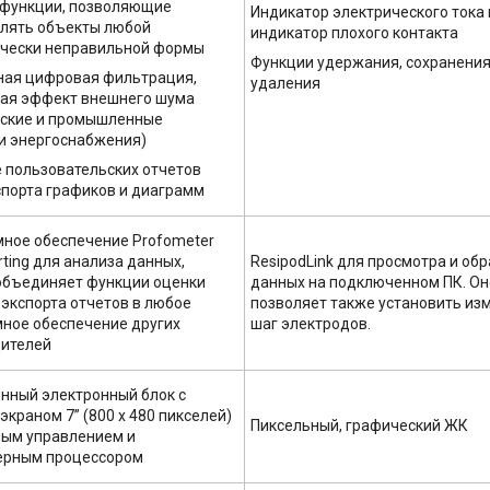
функции, позволяющие
Индикатор электрического тока 
лять объекты любой
индикатор плохого контакта
чески неправильной формы
Функции удержания, сохранения
ая цифровая фильтрация,
удаления
ая эффект внешнего шума
ские и промышленные
и энергоснабжения)
 пользовательских отчетов
спорта графиков и диаграмм
ное обеспечение Profometer
rting для анализа данных,
ResipodLink для просмотра и об
объединяет функции оценки
данных на подключенном ПК. Он
 экспорта отчетов в любое
позволяет также установить и
ное обеспечение других
шаг электродов.
ителей
ный электронный блок с
экраном 7” (800 x 480 пикселей)
Пиксельный, графический ЖК
ным управлением и
ерным процессором