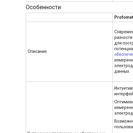
Особенности
Profomet
Современ
разности
для пост
потенциа
Описание
обеспече
измерени
электрод
данных.
Интуитив
интерфей
Оптимизи
измерени
электро
Возможно
пользова