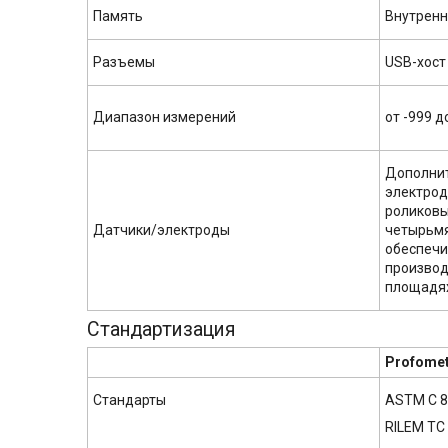
Память
Внутренн
Разъемы
USB-хост 
Диапазон измерений
от -999 д
Дополнит
электрод
роликовы
Датчики/электроды
четырьмя
обеспеч
производ
площадя
Стандартизация
Profomet
Стандарты
ASTM C 8
RILEM TC