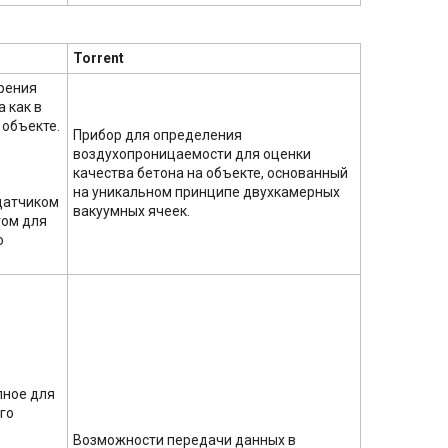
Torrent
рения
 как в
 объекте.
Прибор для определения
воздухопроницаемости для оценки
качества бетона на объекте, основанный
на уникальном принципе двухкамерных
датчиком
вакуумных ячеек.
том для
о
пное для
го
Возможности передачи данных в