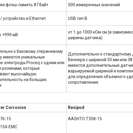
яя флэш-память 8 Гбайт
500 измеренных значений
/ устройство и Ethernet
USB тип B
от 1 до 1000 кОм·см (в зависимо
о +999 мВ
ширины датчика)
ельно к базовому стержневому
Дополнительно к стандартному 
у имеются уникальные
Веннера с шириной 50 мм или 38 
е электроды Proceq с одним или
имеются дополнительные датчи
 роликами, которые
варьируемой шириной и компл
ивают высочайшую
для определения объемного уд
ительность на больших
сопротивления
х
er Corrosion
Resipod
76-15
AASHTO T358-15
 154-EMC