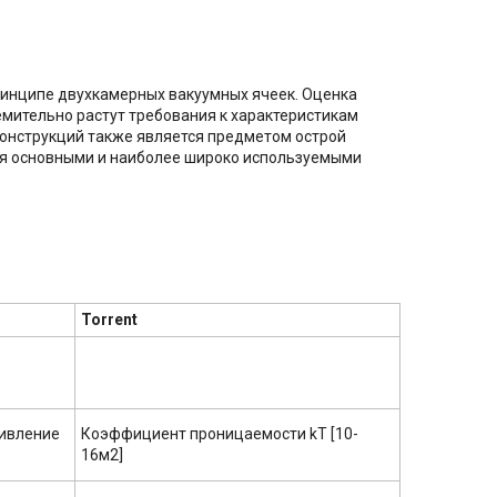
ринципе двухкамерных вакуумных ячеек. Оценка
емительно растут требования к характеристикам
конструкций также является предметом острой
ся основными и наиболее широко используемыми
Torrent
тивление
Коэффициент проницаемости kT [10-
16м2]