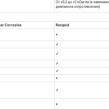
От ±0,2 до ±2 кОм·см (в зависимо
диапазона сопротивления)
er Corrosion
Resipod
×
✓
✓
✓
✓
×
✓
×