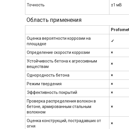
Точность
±1 мВ
Область применения
Profomet
Оценка вероятности коррозии на
✓
площадке
Определение скорости коррозии
×
Устойчивость бетона к агрессивным
×
веществам
Однородность бетона
×
Режим твердения
×
Эффективность покрытий
×
Проверка распределения волокон в
бетоне, армированным стальным
×
волокном
Оценка конструкций, пострадавших от
×
огня