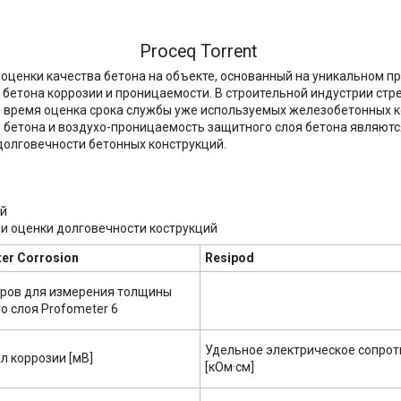
Proceq Torrent
оценки качества бетона на объекте, основанный на уникальном п
бетона коррозии и проницаемости. В строительной индустрии стр
же время оценка срока службы уже используемых железобетонных 
ь бетона и воздухо-проницаемость защитного слоя бетона являют
долговечности бетонных конструкций.
ий
 оценки долговечности кострукций
er Corrosion
Resipod
ров для измерения толщины
о слоя Profometer 6
Удельное электрическое сопро
л коррозии [мВ]
[кОм·см]