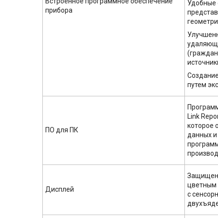
Встроенное программное обеспечение
Удобные 
прибора
представ
геометри
Улучшенн
удаляющ
(граждан
источник
Создание
путем эк
Программ
Link Repo
которое 
ПО для ПК
данных и
программ
производ
Защищенн
цветным 
Дисплей
с сенсор
двухъяд