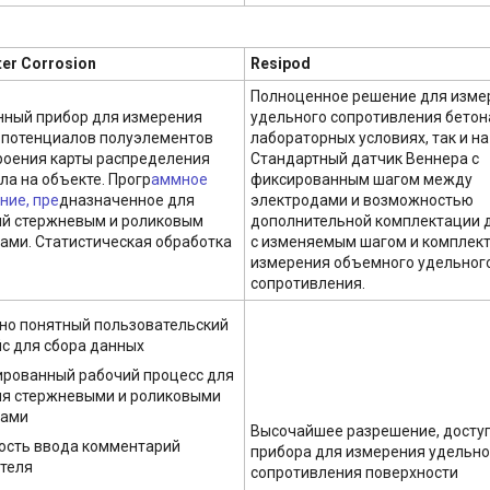
er Corrosion
Resipod
Полноценное решение для изме
ный прибор для измерения
удельного сопротивления бетона
 потенциалов полуэлементов
лабораторных условиях, так и на
роения карты распределения
Стандартный датчик Веннера с
ла на объекте. Прогр
аммное
фиксированным шагом между
ние, пре
дназначенное для
электродами и возможностью
й стержневым и роликовым
дополнительной комплектации 
ами. Статистическая обработка
с изменяемым шагом и комплек
измерения объемного удельног
сопротивления.
но понятный пользовательский
с для сбора данных
рованный рабочий процесс для
я стержневыми и роликовыми
дами
Высочайшее разрешение, досту
сть ввода комментарий
прибора для измерения удельно
теля
сопротивления поверхности