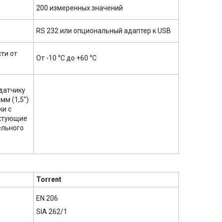
200 измеренных значений
RS 232 или опциональный адаптер к USB
сти от
От -10 °C до +60 °C
датчику
мм (1,5")
ки с
ектующие
ельного
Torrent
EN 206
SIA 262/1