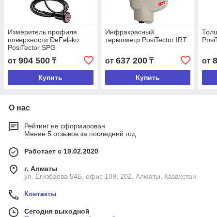
Измеритель профиля
Инфракрасный
Тол
поверхности DeFelsko
термометр PosiTector IRT
Posi
PosiTector SPG
904 500
637 200
от
₸
от
₸
от
Купить
Купить
О нас
Рейтинг не сформирован
Менее 5 отзывов за последний год
Работает с 19.02.2020
г. Алматы
ул. Егизбаева 54Б, офис 109, 202, Алматы, Казахстан
Контакты
Сегодня выходной