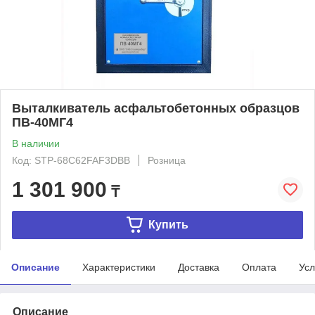
Выталкиватель асфальтобетонных образцов
ПВ-40МГ4
В наличии
Код: STP-68C62FAF3DBB
Розница
1 301 900
₸
Купить
Описание
Характеристики
Доставка
Оплата
Усл
Описание