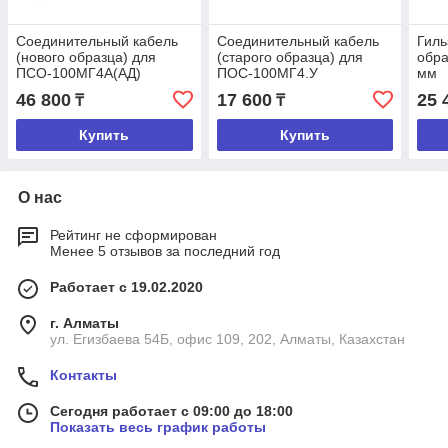
Соединительный кабель
Соединительный кабель
Гиль
(нового образца) для
(старого образца) для
обра
ПСО-100МГ4А(АД)
ПОС-100МГ4.У
мм
46 800
17 600
25 
₸
₸
Купить
Купить
О нас
Рейтинг не сформирован
Менее 5 отзывов за последний год
Работает с 19.02.2020
г. Алматы
ул. Егизбаева 54Б, офис 109, 202, Алматы, Казахстан
Контакты
Сегодня работает с 09:00 до 18:00
Показать весь график работы