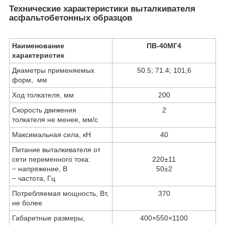
Технические характеристики выталкивателя
асфальтобетонных образцов
Наименование
ПВ-40МГ4
характеристик
Диаметры применяемых
50.5; 71.4; 101,6
форм, мм
Ход толкателя, мм
200
Скорость движения
2
толкателя не менее, мм/c
Максимальная сила, кН
40
Питание выталкивателя от
сети переменного тока:
220±11
− напряжение, В
50±2
− частота, Гц
Потребляемая мощность, Вт,
370
не более
Габаритные размеры,
400×550×1100