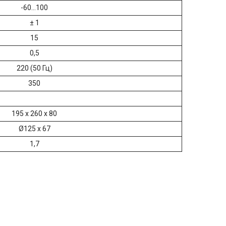
-60…100
± 1
15
0,5
220 (50 Гц)
350
195 x 260 x 80
Ø125 x 67
1,7