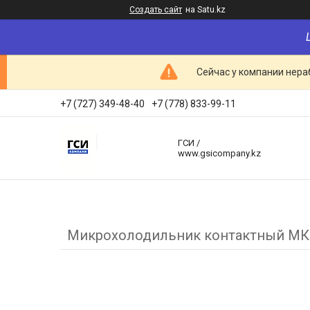
Создать сайт
на Satu.kz
Сейчас у компании нераб
+7 (727) 349-48-40
+7 (778) 833-99-11
ГСИ /
www.gsicompany.kz
Микрохолодильник контактный М