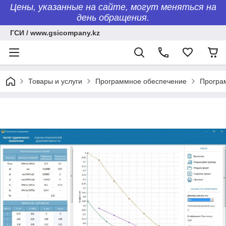
Цены, указанные на сайте, могут меняться на
день обращения.
ГСИ / www.gsicompany.kz
Товары и услуги
Программное обеспечение
Програ