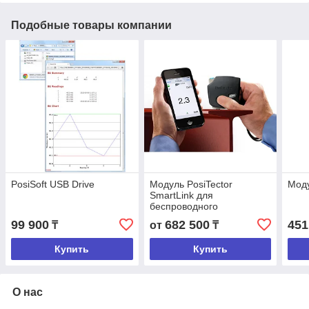
Подобные товары компании
PosiSoft USB Drive
Модуль PosiTector
Мод
SmartLink для
беспроводного
подключения датчиков
99 900
682 500
451
₸
от
₸
PosiTector
Купить
Купить
О нас