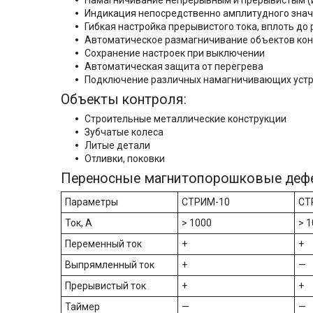
Намагничивание непрерывным и прерывистым (
Индикация непосредственно амплитудного знач
Гибкая настройка прерывистого тока, вплоть д
Автоматическое размагничивание объектов ко
Сохранение настроек при выключении
Автоматическая защита от перегрева
Подключение различных намагничивающих уст
Объекты контроля:
Строительные металлические конструкции
Зубчатые колеса
Литые детали
Отливки, поковки
Переносные магнитопорошковые деф
Параметры
СТРИМ-10
СТ
Ток, А
> 1000
> 
Переменный ток
+
+
Выпрямленный ток
+
—
Прерывистый ток
+
+
Таймер
—
—