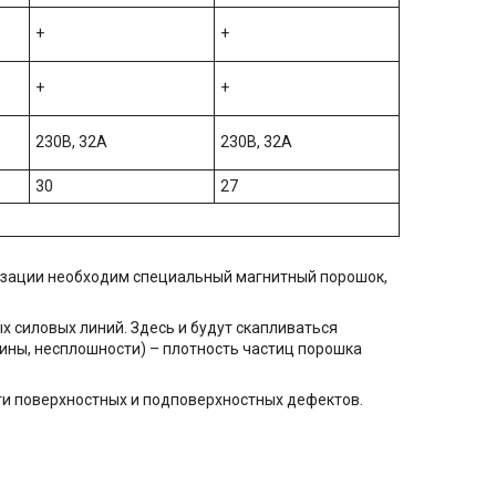
+
+
+
+
230В, 32А
230В, 32А
30
27
изации необходим специальный магнитный порошок,
 силовых линий. Здесь и будут скапливаться
ины, несплошности) – плотность частиц порошка
и поверхностных и подповерхностных дефектов.