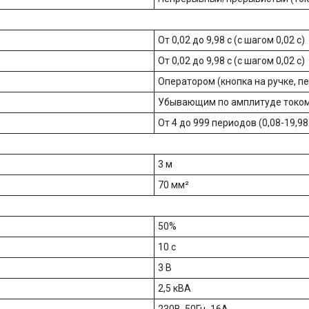
От 0,02 до 9,98 с (с шагом 0,02 с)
От 0,02 до 9,98 с (с шагом 0,02 с)
Оператором (кнопка на ручке, п
Убывающим по амплитуде токо
От 4 до 999 периодов (0,08-19,98
3 м
70 мм²
50%
10 с
3 В
2,5 кВА