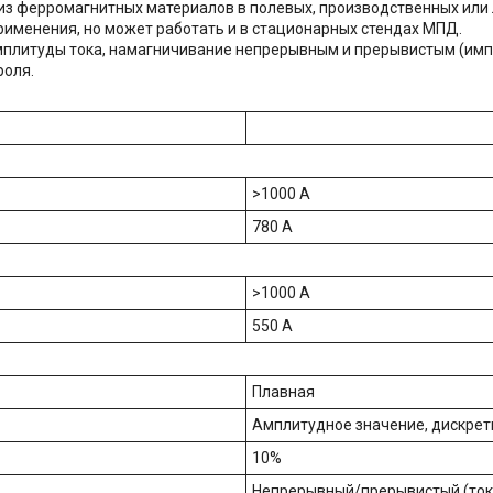
з ферромагнитных материалов в полевых, производственных или 
именения, но может работать и в стационарных стендах МПД.
мплитуды тока, намагничивание непрерывным и прерывистым (имп
роля.
>1000 А
780 А
>1000 А
550 А
Плавная
Амплитудное значение, дискрет
10%
Непрерывный/прерывистый (ток