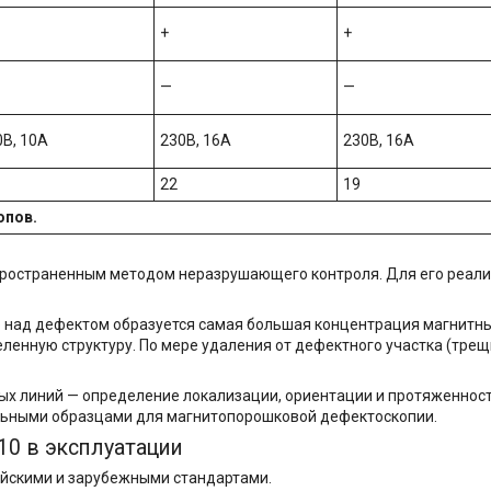
+
+
—
—
0В, 10А
230В, 16А
230В, 16А
22
19
опов.
ространенным методом неразрушающего контроля. Для его реал
 над дефектом образуется самая большая концентрация магнитных
енную структуру. По мере удаления от дефектного участка (трещ
х линий — определение локализации, ориентации и протяженност
ольными образцами для магнитопорошковой дефектоскопии.
0 в эксплуатации
ийскими и зарубежными стандартами.