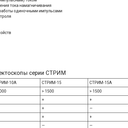
импульсным) током
ения тока намагничивания
о работы одиночными импульсами
нтроля
ройств
ектоскопы серии СТРИМ
РИМ-10A
СТРИМ-15
СТРИМ-15A
1000
> 1500
> 1500
+
+
+
—
+
+
—
—