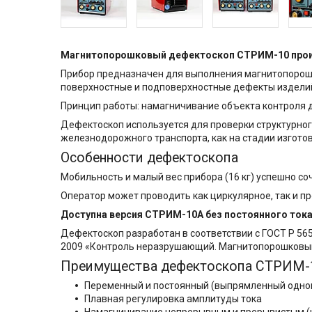
Магнитопорошковый дефектоскоп СТРИМ-10
прои
Прибор предназначен для выполнения магнитопорошк
поверхностные и подповерхностные дефекты изделий
Принцип работы: намагничивание объекта контроля 
Дефектоскоп используется для проверки структурног
железнодорожного транспорта, как на стадии изготов
Особенности дефектоскопа
Мобильность и малый вес прибора (16 кг) успешно со
Оператор может проводить как циркулярное, так и п
Доступна версия СТРИМ-10A без постоянного тока
Дефектоскоп разработан в соответствии с ГОСТ Р 5
2009 «Контроль неразрушающий. Магнитопорошковый 
Преимущества дефектоскопа СТРИМ-
Переменный и постоянный (выпрямленный одно
Плавная регулировка амплитуды тока