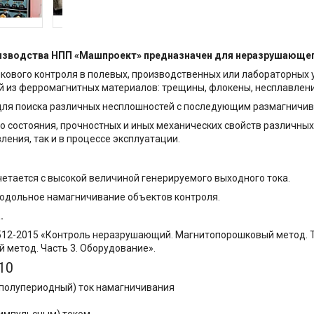
зводства НПП «Машпроект» предназначен для неразрушающег
ового контроля в полевых, производственных или лабораторных
 из ферромагнитных материалов: трещины, флокены, несплавлени
для поиска различных несплошностей с последующим размагничи
о состояния, прочностных и иных механических свойств различных
ления, так и в процессе эксплуатации.
четается с высокой величиной генерируемого выходного тока.
родольное намагничивание объектов контроля.
.
6512-2015 «Контроль неразрушающий. Магнитопорошковый метод. Т
метод. Часть 3. Оборудование».
10
полупериодный) ток намагничивания