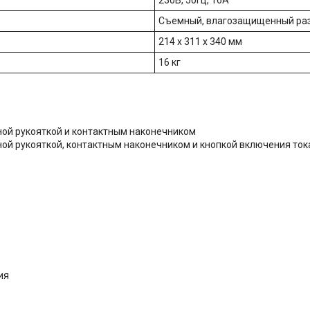
230В, 50Гц, 16A
Съемный, влагозащищенный ра
214 x 311 x 340 мм
16 кг
ной рукояткой и контактным наконечником
ной рукояткой, контактным наконечником и кнопкой включения ток
ия