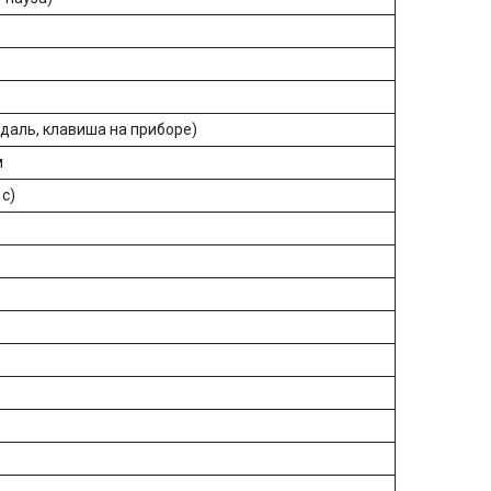
едаль, клавиша на приборе)
м
 с)