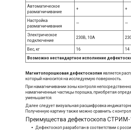
Автоматическое
+
+
размагничивание
Настройка
—
—
размагничивания
Электрическое
230В, 10А
23
подключение
Вес, кг
16
14
Возможно нестандартное исполнение дефектоск
Магнитопорошковая дефектоскопия
является расп
который наносится на исследуемую поверхность.
При намагничивании зоны контроля непосредственно
намагниченные частицы порошка, приобретая определ
уменьшается.
Далее следует визуальная расшифровка индикаторны
Полученную картину также можно сравнить с контр
Преимущества дефектоскопа СТРИМ-1
Дефектоскоп разработан в соответствии с росс