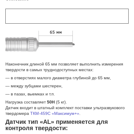
Датчик «AL» — уникальная разработка НПП «Машпроект»
>> НЕ ИМЕЕТ АНАЛОГОВ В МИРЕ! <<
Наконечник длиной 65 мм позволяет выполнить измерения
твердости в самых труднодоступных местах:
— в отверстиях малого диаметра глубиной до 65 мм,
— между зубцами шестерен,
— в пазах, выемках и т.п.
Нагрузка составляет
50Н
(5 кг).
Датчик входит в штатный комплект поставки ультразвукового
твердомера
ТКМ-459C «Максимум+»
.
Датчик тип «АL» применяется для
контроля твердости: