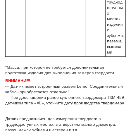
труднод
оступны
х
местах;
изделия
с
зубьями,
пазами,
выемка
ми
*Mасса, при которой не требуется дополнительная
подготовка изделия для выполнения замеров твердости.
ВНИМАНИЕ!
— Датчик имеет встроенный разъем Lemo. Соединительный
кабель приобретается отдельно!
— При дооснащении ранее купленного твердомера ТКМ-459
датчиком типа «AL», уточните дату производства твердомера
Датчик предназначен для измерения твердости в
труднодоступных местах: в отверстиях малого диаметра,
пазах, между зубцами шестерен и т.п.