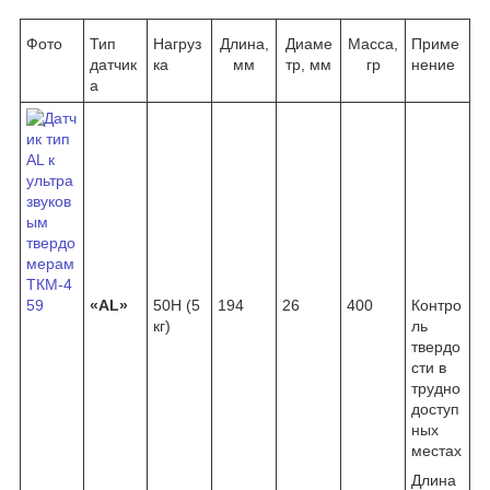
Фото
Тип
Нагруз
Длина,
Диаме
Масса,
Приме
датчик
ка
мм
тр, мм
гр
нение
а
«АL»
50Н (5
194
26
400
Контро
кг)
ль
твердо
сти в
трудно
доступ
ных
местах
Длина