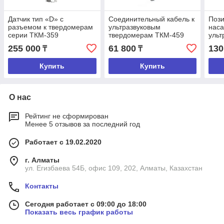
Датчик тип «D» с
Соединительный кабель к
Поз
разъемом к твердомерам
ультразвуковым
наса
серии ТКМ-359
твердомерам ТКМ-459
ульт
тве
255 000
61 800
130
₸
₸
Купить
Купить
О нас
Рейтинг не сформирован
Менее 5 отзывов за последний год
Работает с 19.02.2020
г. Алматы
ул. Егизбаева 54Б, офис 109, 202, Алматы, Казахстан
Контакты
Сегодня работает с 09:00 до 18:00
Показать весь график работы