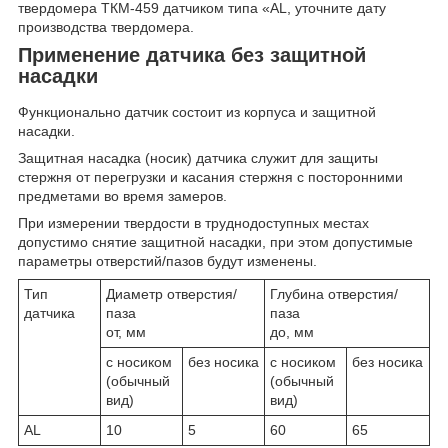
твердомера ТКМ-459 датчиком типа «АL, уточните дату
производства твердомера.
Применение датчика без защитной
насадки
Функционально датчик состоит из корпуса и защитной
насадки.
Защитная насадка (носик) датчика служит для защиты
стержня от перегрузки и касания стержня с посторонними
предметами во время замеров.
При измерении твердости в труднодоступных местах
допустимо снятие защитной насадки, при этом допустимые
параметры отверстий/пазов будут изменены.
Тип
Диаметр отверстия/
Глубина отверстия/
датчика
паза
паза
от, мм
до, мм
с носиком
без носика
с носиком
без носика
(обычный
(обычный
вид)
вид)
AL
10
5
60
65