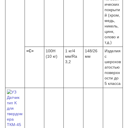
ических
покрыти
й (хром,
медь,
никель,
цинк,
олово и
т.д.)
«С»
100H
1 кг/4
148/26
Изделия
(10 кг)
мм/Ra
мм
с
3,2
шерохов
атостью
поверхн
ости до
5 класса