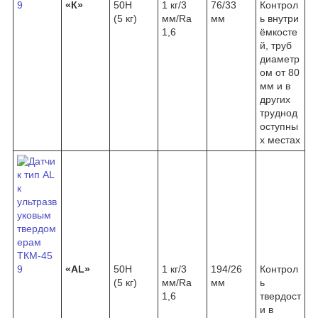
«К»
50H
1 кг/3
76/33
Контрол
(5 кг)
мм/Ra
мм
ь внутри
1,6
ёмкосте
й, труб
диаметр
ом от 80
мм и в
других
труднод
оступны
х местах
«AL»
50H
1 кг/3
194/26
Контрол
(5 кг)
мм/Ra
мм
ь
1,6
твердост
и в