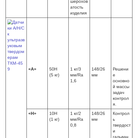
шерохов
атость
изделия
«А»
50H
1 кг/3
148/26
Решени
(5 кг)
мм/Ra
мм
е
1,6
основно
й массы
задач
контрол
я.
«H»
10H
1 кг/2
148/26
Контрол
(1 кг)
мм/Ra
мм
ь
0,8
твердост
и
гальван