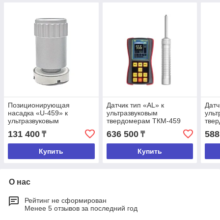
Позиционирующая
Датчик тип «АL» к
Датч
насадка «U-459» к
ультразвуковым
ульт
ультразвуковым
твердомерам ТКМ-459
тве
твердомерам ТКМ-459
131 400
636 500
588
₸
₸
Купить
Купить
О нас
Рейтинг не сформирован
Менее 5 отзывов за последний год