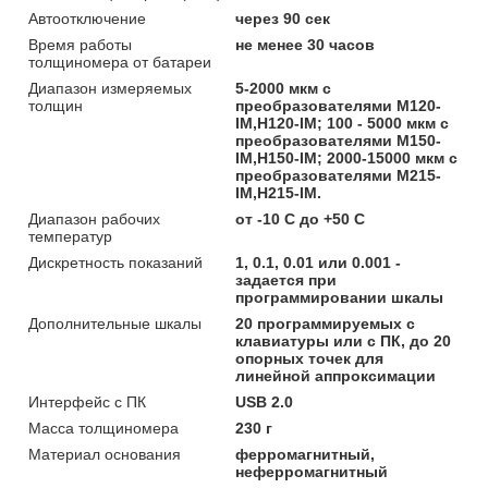
Автоотключение
через 90 сек
Время работы
не менее 30 часов
толщиномера от батареи
Диапазон измеряемых
5-2000 мкм с
толщин
преобразователями М120-
IM,Н120-IM; 100 - 5000 мкм с
преобразователями М150-
IM,Н150-IM; 2000-15000 мкм с
преобразователями М215-
IM,Н215-IM.
Диапазон рабочих
от -10 C до +50 C
температур
Дискретность показаний
1, 0.1, 0.01 или 0.001 -
задается при
программировании шкалы
Дополнительные шкалы
20 программируемых с
клавиатуры или с ПК, до 20
опорных точек для
линейной аппроксимации
Интерфейс с ПК
USB 2.0
Масса толщиномера
230 г
Материал основания
ферромагнитный,
неферромагнитный