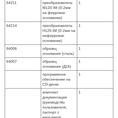
64211
преобразователь
1
М120-IM (0-2мм
на ферромаг.
основании)
64214
преобразователь
1
Н120-IM (0-2мм на
неферромаг.
основании)
64006
образец
1
основания (сталь)
64007
образец
1
основания (Д16)
программное
1
обеспечение на
CD-диске
комплект
1
документации
(руководство
пользователя,
паспорт с
методикой