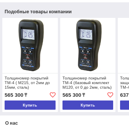
Подобные товары компании
Толщиномер покрытий
Толщиномер покрытий
Тол
ТМ-4 ( М215, от 2мм до
ТМ-4 (базовый комплект
защ
15мм, сталь)
М120, от 0 до 2мм, сталь)
ТМ-4
комп
565 300
565 300
637
₸
₸
Купить
Купить
О нас