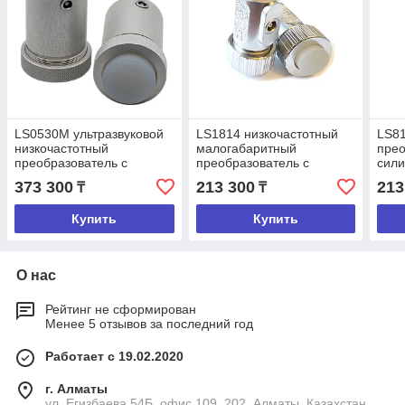
LS0530М ультразвуковой
LS1814 низкочастотный
LS81
низкочастотный
малогабаритный
прео
преобразователь с
преобразователь с
сили
металлическим
силиконовым протектором
373 300
213 300
213
₸
₸
протектором
Купить
Купить
О нас
Рейтинг не сформирован
Менее 5 отзывов за последний год
Работает с 19.02.2020
г. Алматы
ул. Егизбаева 54Б, офис 109, 202, Алматы, Казахстан