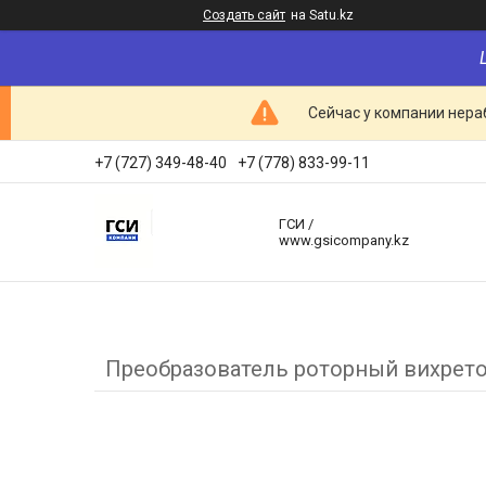
Создать сайт
на Satu.kz
Сейчас у компании нераб
+7 (727) 349-48-40
+7 (778) 833-99-11
ГСИ /
www.gsicompany.kz
Преобразователь роторный вихрето