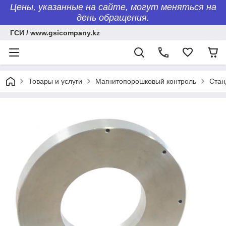
Цены, указанные на сайте, могут меняться на
день обращения.
ГСИ / www.gsicompany.kz
Товары и услуги
Магнитопорошковый контроль
Стан