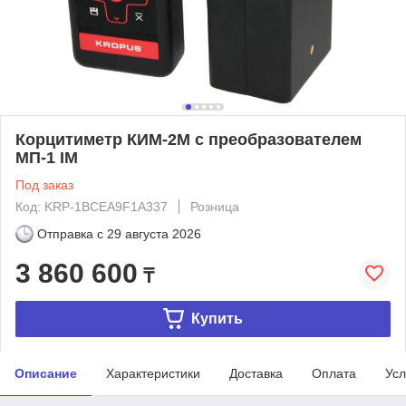
Корцитиметр КИМ-2М с преобразователем
МП-1 IM
Под заказ
Код: KRP-1BCEA9F1A337
Розница
Отправка с
29 августа 2026
3 860 600
₸
Купить
Описание
Характеристики
Доставка
Оплата
Усл