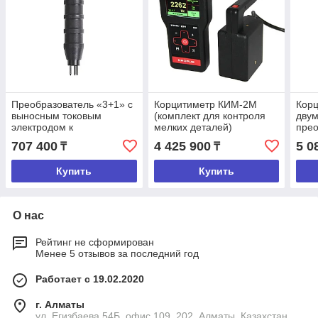
Преобразователь «3+1» с
Корцитиметр КИМ-2М
Кор
выносным токовым
(комплект для контроля
дву
электродом к
мелких деталей)
пре
трещиномеру 281М
707 400
4 425 900
5 0
₸
₸
Купить
Купить
О нас
Рейтинг не сформирован
Менее 5 отзывов за последний год
Работает с 19.02.2020
г. Алматы
ул. Егизбаева 54Б, офис 109, 202, Алматы, Казахстан