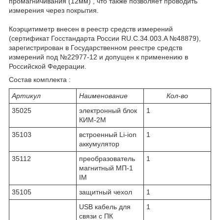
промагничивания (12мм) , что также позволяет проводить
измерения через покрытия.
Коэрцитиметр внесен в реестр средств измерений
(сертификат Госстандарта России RU.C.34.003.A №48879),
зарегистрирован в Государственном реестре средств
измерений под №22977-12 и допущен к применению в
Российской Федерации.
Состав комплекта :
Артикул
Наименование
Кол-во
35025
электронный блок
1
КИМ-2М
35103
встроенный Li-ion
1
аккумулятор
35112
преобразователь
1
магнитный МП-1
IM
35105
защитный чехол
1
USB кабель для
1
связи с ПК