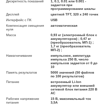
Дискретность показаний
1, 0.1, 0.01 или 0.001 -
задается при
программировании шкалы
Дисплей
цветной TFT, 320 х 240 точек
Интерфейс с ПК
USB
Компенсация смещения
автоматическая
нуля
Масса
0,93 кг (электронный блок с
аккумулятором) ; 0,47 кг
(преобразователь МП-1) ;
1,7 кг (преобразователь
МП-2) ;
Намагничивание
импульсное, амплитуда
импульса 250 В, число
импульсов задается от 0 до
10
Память результатов
5000 значений (50 файлов
по 100 результатов)
Питание
встроенный Li-Ion
аккумулятор или внешний
сетевой блок питания 220 В
AC
Рабочее напряжение
15 В, максимальный ток
питания
3,5А