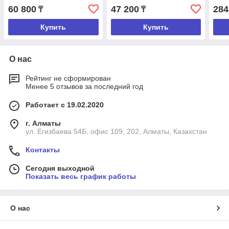
углом ввода 45 градусов
углом ввода 45 градусов
60 800
47 200
284
₸
₸
Купить
Купить
О нас
Рейтинг не сформирован
Менее 5 отзывов за последний год
Работает с 19.02.2020
г. Алматы
ул. Егизбаева 54Б, офис 109, 202, Алматы, Казахстан
Контакты
Сегодня выходной
Показать весь график работы
О нас