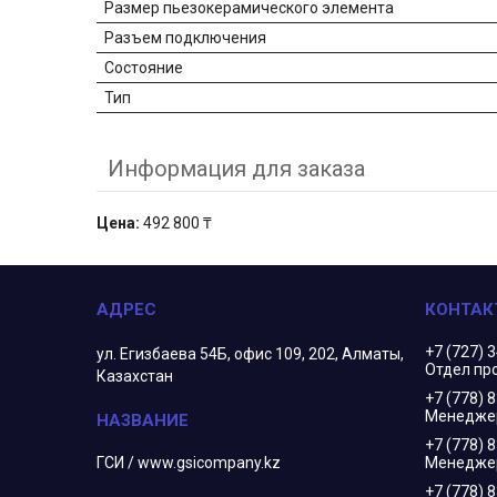
Размер пьезокерамического элемента
Разъем подключения
Состояние
Тип
Информация для заказа
Цена:
492 800 ₸
+7 (727) 
ул. Егизбаева 54Б, офис 109, 202, Алматы,
Отдел пр
Казахстан
+7 (778) 
Менеджер
+7 (778) 
ГСИ / www.gsicompany.kz
Менедже
+7 (778) 