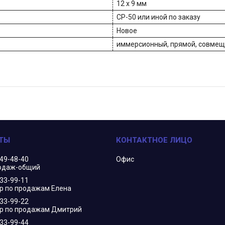
12 х 9 мм
СР-50 или иной по заказу
Новое
иммерсионный, прямой, совмещ
349-48-40
Офис
одаж-общий
833-99-11
 по продажам Елена
833-99-22
р по продажам Дмитрий
833-99-44