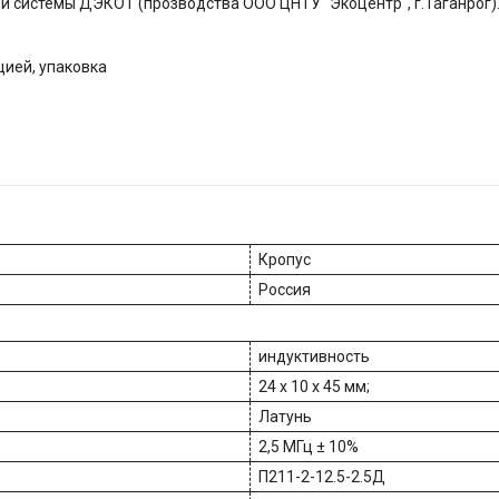
ой системы ДЭКОТ (прозводства ООО ЦНТУ "Экоцентр", г.Таганрог)
цией, упаковка
Кропус
Россия
индуктивность
24 х 10 х 45 мм;
Латунь
2,5 МГц ± 10%
П211-2-12.5-2.5Д