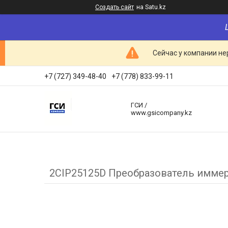
Создать сайт
на Satu.kz
Сейчас у компании не
+7 (727) 349-48-40
+7 (778) 833-99-11
ГСИ /
www.gsicompany.kz
2CIP25125D Преобразователь иммерс