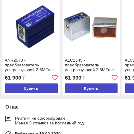
ANR2570 -
ALC2545 -
ALC2
преобразователь
преобразователь
прео
ультразвуковой 2,5МГц с
ультразвуковой 2,5МГц с
ульт
углом ввода 70 градусов
углом ввода 45 градусов
угло
61 900
61 900
61 
₸
₸
Купить
Купить
О нас
Рейтинг не сформирован
Менее 5 отзывов за последний год
Работает с 19.02.2020