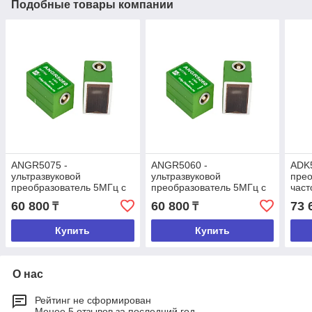
Подобные товары компании
ANGR5075 -
ANGR5060 -
ADK5
ультразвуковой
ультразвуковой
прео
преобразователь 5МГц c
преобразователь 5МГц c
част
углом ввода 75 град.
углом ввода 60 град.
ввод
60 800
60 800
73 
₸
₸
Купить
Купить
О нас
Рейтинг не сформирован
Менее 5 отзывов за последний год