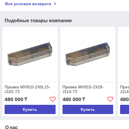
Все условия возврата
Подобные товары компании
Призма WV910-2X0L15-
Призма WV910-2X28-
При
J102-73
J114-73
J114
480 000
480 000
480
₸
₸
Купить
Купить
О нас