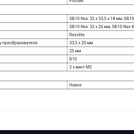
Россия
SB10-Nxx: 32 х 33,5 х 18 мм; SB10-
SB10-Nxx: 32 х 26 мм; SB10-Nxx-IH
Rexolite
у преобразователя
33,5 х 20 мм
25 мм
B10
2 х винт М2
Новое