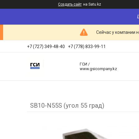
Создать сайт
на Satu.kz
Сейчас у компании н
+7 (727) 349-48-40
+7 (778) 833-99-11
ГСИ /
www.gsicompany.kz
SB10-N55S (угол 55 град)