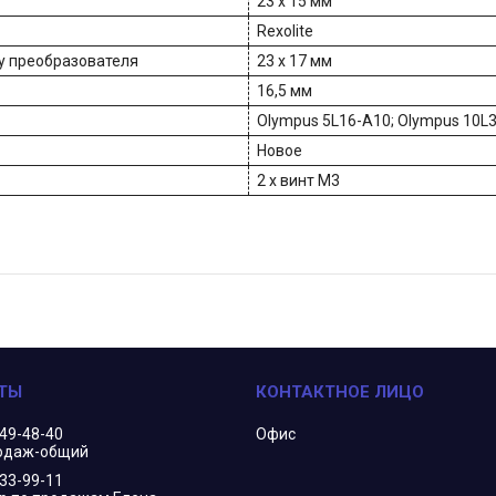
23 x 15 мм
Rexolite
у преобразователя
23 х 17 мм
16,5 мм
Olympus 5L16-A10; Olympus 10L3
Новое
2 х винт М3
349-48-40
Офис
одаж-общий
833-99-11