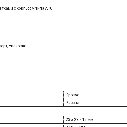
тками с корпусом типа A10
порт, упаковка
Кропус
Россия
23 х 23 х 15 мм