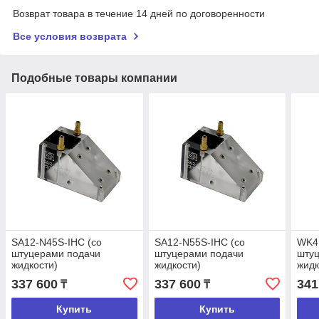
Возврат товара в течение 14 дней по договоренности
Все условия возврата
Подобные товары компании
SA12-N45S-IHC (со
SA12-N55S-IHC (со
WK41
штуцерами подачи
штуцерами подачи
шту
жидкости)
жидкости)
жидк
337 600
337 600
341
₸
₸
Купить
Купить