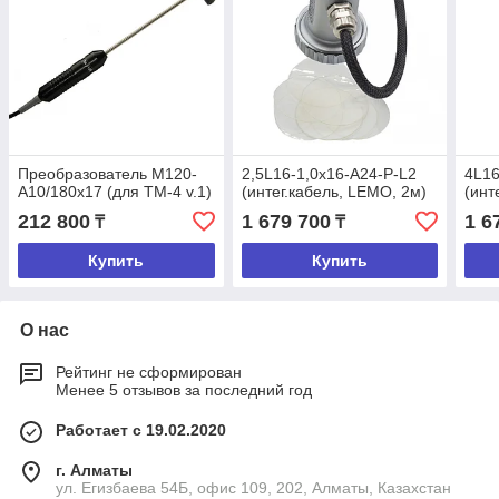
Преобразователь М120-
2,5L16-1,0x16-A24-P-L2
4L16
A10/180x17 (для ТМ-4 v.1)
(интег.кабель, LEMO, 2м)
(инт
212 800
1 679 700
1 6
₸
₸
Купить
Купить
О нас
Рейтинг не сформирован
Менее 5 отзывов за последний год
Работает с 19.02.2020
г. Алматы
ул. Егизбаева 54Б, офис 109, 202, Алматы, Казахстан