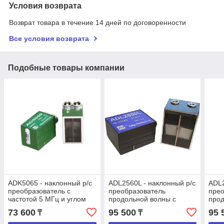
Условия возврата
Возврат товара в течение 14 дней по договоренности
Все условия возврата
Подобные товары компании
ADK5065 - наклонный р/с
ADL2560L - наклонный р/с
ADL2
преобразователь с
преобразователь
прео
частотой 5 МГц и углом
продольной волны с
прод
ввода 65 град.
частотой 2,5 МГц и углом
част
73 600
95 500
95 
₸
₸
ввода 60 град.
ввод