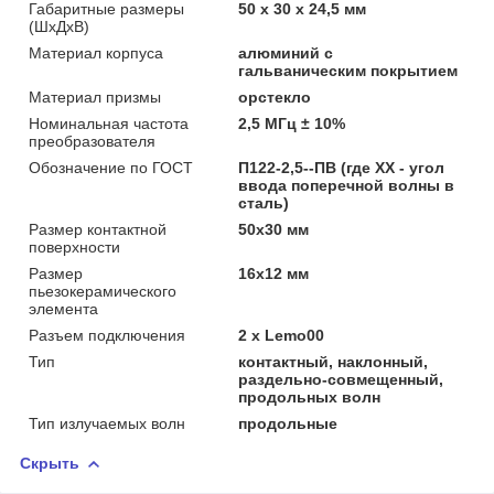
Габаритные размеры
50 х 30 х 24,5 мм
(ШхДхВ)
Материал корпуса
алюминий с
гальваническим покрытием
Материал призмы
орстекло
Номинальная частота
2,5 МГц ± 10%
преобразователя
Обозначение по ГОСТ
П122-2,5--ПВ (где XX - угол
ввода поперечной волны в
сталь)
Размер контактной
50х30 мм
поверхности
Размер
16х12 мм
пьезокерамического
элемента
Разъем подключения
2 х Lemo00
Тип
контактный, наклонный,
раздельно-совмещенный,
продольных волн
Тип излучаемых волн
продольные
Скрыть