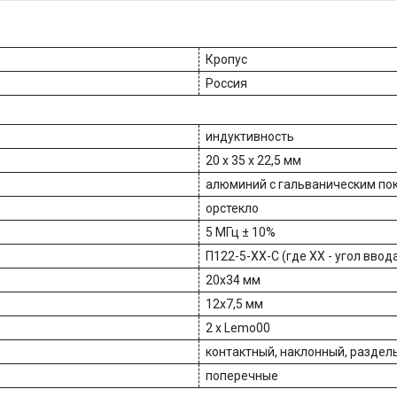
Кропус
Россия
индуктивность
20 х 35 х 22,5 мм
алюминий с гальваническим по
орстекло
5 МГц ± 10%
П122-5-ХХ-С (где XX - угол ввод
20х34 мм
12х7,5 мм
2 х Lemo00
контактный, наклонный, разде
поперечные