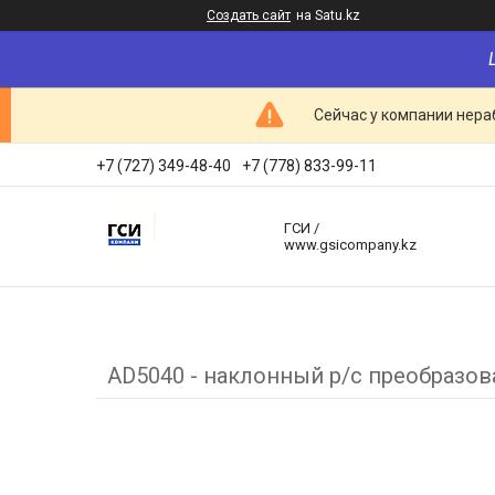
Создать сайт
на Satu.kz
Сейчас у компании нераб
+7 (727) 349-48-40
+7 (778) 833-99-11
ГСИ /
www.gsicompany.kz
AD5040 - наклонный р/с преобразова