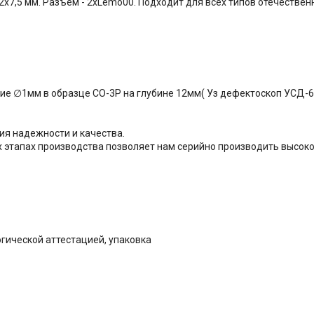
х7,5 мм. Разъем - 2хLemo00. Подходит для всех типов отечестве
ие ∅1мм в образце СО-3Р на глубине 12мм( Уз дефектоскоп УСД-6
ия надежности и качества.
х этапах производства позволяет нам серийно производить высок
огической аттестацией, упаковка