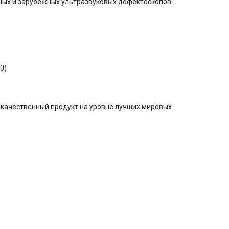
нных и зарубежных ультразвуковых дефектоскопов.
0)
окачественный продукт на уровне лучших мировых