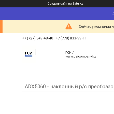
Создать сайт
на Satu.kz
Сейчас у компании н
+7 (727) 349-48-40
+7 (778) 833-99-11
ГСИ /
www.gsicompany.kz
ADX5060 - наклонный р/с преобразо