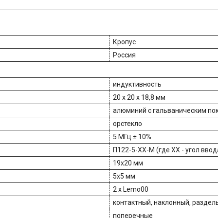
Кропус
Россия
индуктивность
20 х 20 х 18,8 мм
алюминий с гальваническим по
орстекло
5 МГц ± 10%
П122-5-ХХ-M (где XX - угол вво
19х20 мм
5х5 мм
2 х Lemo00
контактный, наклонный, разде
поперечные