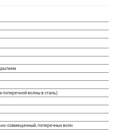
крытием
да поперечной волны в сталь)
льно-совмещенный, поперечных волн