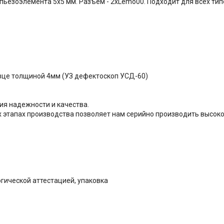
 пьезоэлемента 5х5 мм. Разъем - 2хLemo00. Подходит для всех ти
азце толщиной 4мм (УЗ дефектоскоп УСД-60)
ия надежности и качества.
х этапах производства позволяет нам серийно производить высок
огической аттестацией, упаковка