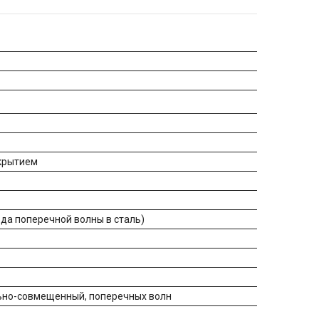
крытием
ода поперечной волны в сталь)
льно-совмещенный, поперечных волн