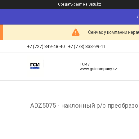
Создать сайт
на Satu.kz
Сейчас у компании нераб
+7 (727) 349-48-40
+7 (778) 833-99-11
ГСИ /
www.gsicompany.kz
ADZ5075 - наклонный р/с преобразо