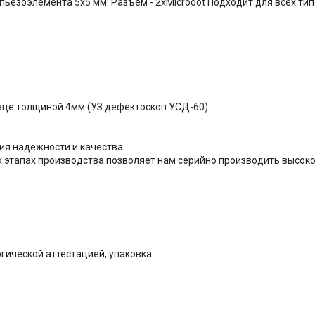
 пьезоэлемента 5х5 мм. Разъем - 2хMicrodot Подходит для всех т
азце толщиной 4мм (УЗ дефектоскоп УСД-60)
ия надежности и качества.
х этапах производства позволяет нам серийно производить высок
огической аттестацией, упаковка