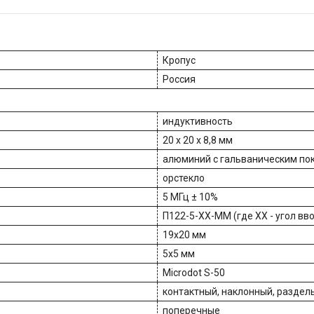
Кропус
Россия
индуктивность
20 х 20 х 8,8 мм
алюминий с гальваническим по
орстекло
5 МГц ± 10%
П122-5-ХХ-MM (где XX - угол вв
19х20 мм
5х5 мм
Microdot S-50
контактный, наклонный, разде
поперечные