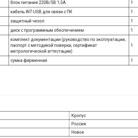
блок питания 220В/5В 1,5А
1
кабель INT-USB для связи с ПК
1
защитный чехол
1
диск с программным обеспечением
1
комплект документации (руководство по эксплуатации,
паспорт с методикой поверки, сертификат
1
метрологической аттестации)
сумка фирменная
1
Кропус
Россия
Новое