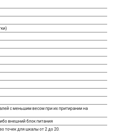
тки)
талей с меньшим весом при их притирании на
либо внешний блок питания
о точек для шкалы от 2 до 20.