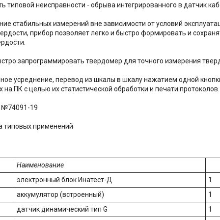
ь типовой неисправности - обрыва интегрированного в датчик каб
ние стабильных измерений вне зависимости от условий эксплуата
рдости, прибор позволяет легко и быстро формировать и сохраня
ердости.
ыстро запрограммировать твердомер для точного измерения твердос
ое усреднение, перевод из шкалы в шкалу нажатием одной кнопки
 на ПК с целью их статистической обработки и печати протоколов.
о №74091-19
а типовых применений
Наименование
электронный блок Инатест-Д
1
аккумулятор (встроенный)
1
датчик динамический тип G
1