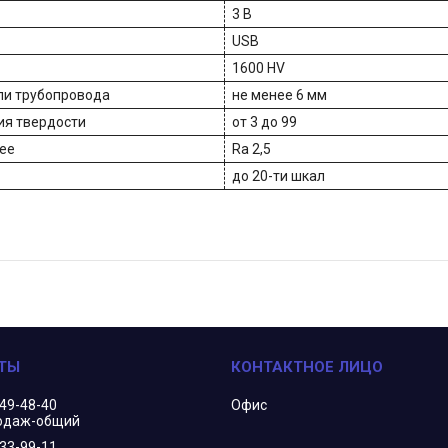
3 В
USB
1600 HV
ли трубопровода
не менее 6 мм
ия твердости
от 3 до 99
ее
Ra 2,5
до 20-ти шкал
349-48-40
Офис
одаж-общий
833-99-11