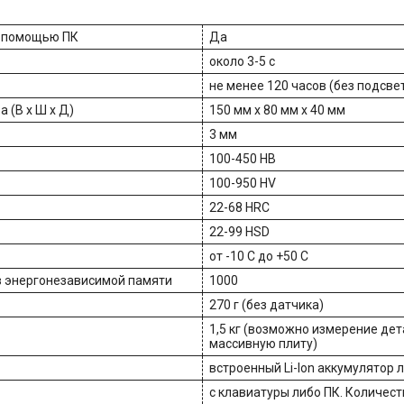
с помощью ПК
Да
около 3-5 с
не менее 120 часов (без подсве
 (В x Ш x Д)
150 мм x 80 мм x 40 мм
3 мм
100-450 HB
100-950 HV
22-68 HRC
22-99 HSD
от -10 C до +50 C
в энергонезависимой памяти
1000
270 г (без датчика)
1,5 кг (возможно измерение де
массивную плиту)
встроенный Li-Ion аккумулятор 
с клавиатуры либо ПК. Количеств