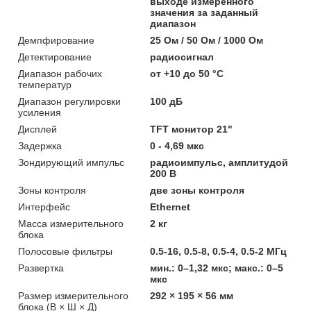
выходе измеренного
значения за заданный
диапазон
Демпфирование
25 Ом / 50 Ом / 1000 Ом
Детектирование
радиосигнал
Диапазон рабочих
от +10 до 50 °C
температур
Диапазон регулировки
100 дБ
усиления
Дисплей
TFT монитор 21"
Задержка
0 - 4,69 мкс
Зондирующий импульс
радиоимпульс, амплитудой
200 В
Зоны контроля
две зоны контроля
Интерфейс
Ethernet
Масса измерительного
2 кг
блока
Полосовые фильтры
0.5-16, 0.5-8, 0.5-4, 0.5-2 МГц
Развертка
мин.: 0–1,32 мкс; макс.: 0–5
мкс
Размер измерительного
292 × 195 × 56 мм
блока (В × Ш × Д)