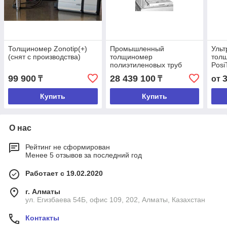
Толщиномер Zonotip(+)
Промышленный
Ульт
(снят с производства)
толщиномер
тол
полиэтиленовых труб
Posi
УД-8К
99 900
28 439 100
₸
₸
от
Купить
Купить
О нас
Рейтинг не сформирован
Менее 5 отзывов за последний год
Работает с 19.02.2020
г. Алматы
ул. Егизбаева 54Б, офис 109, 202, Алматы, Казахстан
Контакты