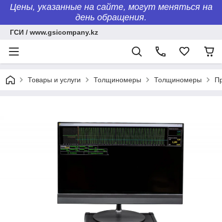
Цены, указанные на сайте, могут меняться на
день обращения.
ГСИ / www.gsicompany.kz
Товары и услуги
Толщиномеры
Толщиномеры
П