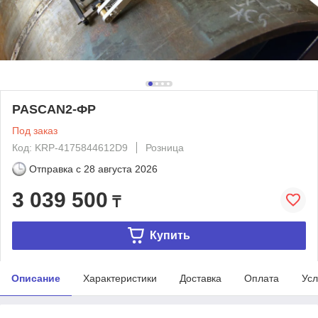
PASCAN2-ФР
Под заказ
Код: KRP-4175844612D9
Розница
Отправка с
28 августа 2026
3 039 500
₸
Купить
Описание
Характеристики
Доставка
Оплата
Усл