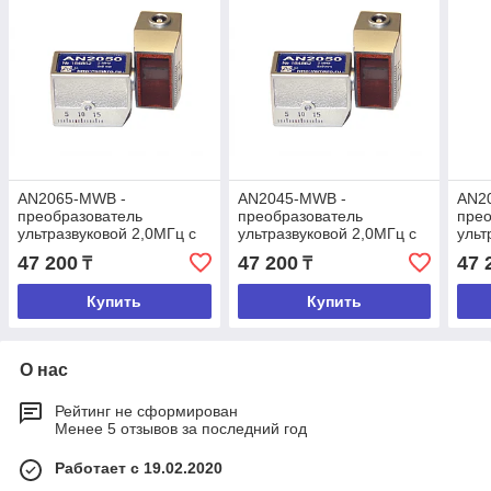
AN2065-MWB -
AN2045-MWB -
AN2
преобразователь
преобразователь
прео
ультразвуковой 2,0МГц с
ультразвуковой 2,0МГц с
ульт
углом ввода 65 градусов
углом ввода 45 градусов
угло
47 200
47 200
47 
₸
₸
Купить
Купить
О нас
Рейтинг не сформирован
Менее 5 отзывов за последний год
Работает с 19.02.2020