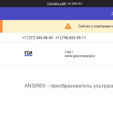
Создать сайт
на Satu.kz
Сейчас у компании н
+7 (727) 349-48-40
+7 (778) 833-99-11
ГСИ /
www.gsicompany.kz
AN5090V - преобразователь ультраз