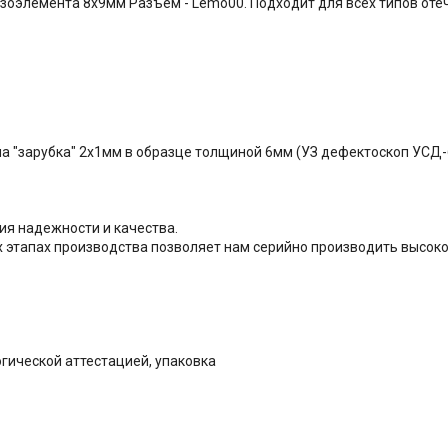
езоэлемента 8х9мм Разъем - Lemo00. Подходит для всех типов от
а "зарубка" 2х1мм в образце толщиной 6мм (УЗ дефектоскоп УСД-
ия надежности и качества.
х этапах производства позволяет нам серийно производить высок
огической аттестацией, упаковка