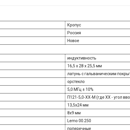
Кропус
Россия
Новое
индуктивность
16,5 х 28 х 25,5 мм
латунь с гальваническим покр
орстекло
5,0 МГц ± 10%
П121-5,0-ХХ-М (где XX - угол вв
13,5х24 мм
8х9 мм
Lemo 00.250
поперечные