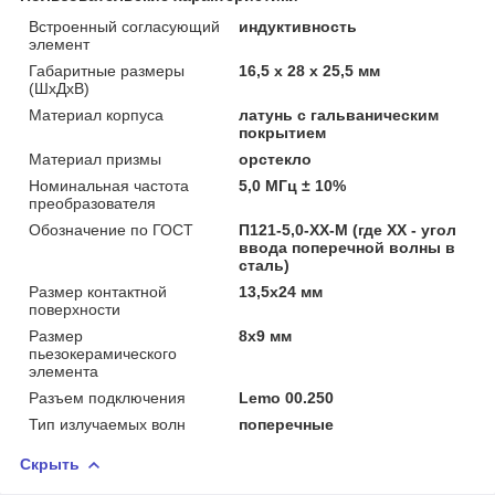
Встроенный согласующий
индуктивность
элемент
Габаритные размеры
16,5 х 28 х 25,5 мм
(ШхДхВ)
Материал корпуса
латунь с гальваническим
покрытием
Материал призмы
орстекло
Номинальная частота
5,0 МГц ± 10%
преобразователя
Обозначение по ГОСТ
П121-5,0-ХХ-М (где XX - угол
ввода поперечной волны в
сталь)
Размер контактной
13,5х24 мм
поверхности
Размер
8х9 мм
пьезокерамического
элемента
Разъем подключения
Lemo 00.250
Тип излучаемых волн
поперечные
Скрыть