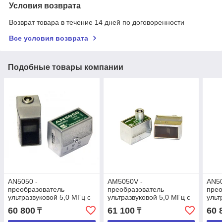
Условия возврата
Возврат товара в течение 14 дней по договоренности
Все условия возврата
Подобные товары компании
AN5050 -
AM5050V -
AN50
преобразователь
преобразователь
прео
ультразвуковой 5,0 МГц с
ультразвуковой 5,0 МГц с
ульт
углом ввода 50 градусов
углом ввода 50 градусов
угло
60 800
61 100
60 
₸
₸