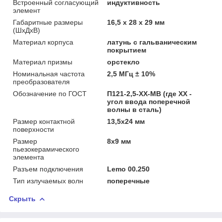
Встроенный согласующий
индуктивность
элемент
Габаритные размеры
16,5 х 28 х 29 мм
(ШхДхВ)
Материал корпуса
латунь с гальваническим
покрытием
Материал призмы
орстекло
Номинальная частота
2,5 МГц ± 10%
преобразователя
Обозначение по ГОСТ
П121-2,5-ХХ-МВ (где XX -
угол ввода поперечной
волны в сталь)
Размер контактной
13,5х24 мм
поверхности
Размер
8х9 мм
пьезокерамического
элемента
Разъем подключения
Lemo 00.250
Тип излучаемых волн
поперечные
Скрыть