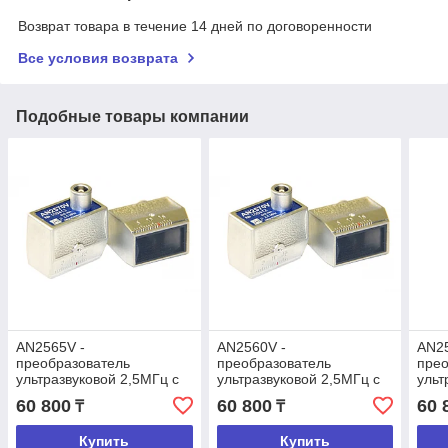
Возврат товара в течение 14 дней по договоренности
Все условия возврата
Подобные товары компании
AN2565V -
AN2560V -
AN25
преобразователь
преобразователь
прео
ультразвуковой 2,5МГц с
ультразвуковой 2,5МГц с
ульт
углом ввода 65 градусов
углом ввода 60 градусов
угло
60 800
60 800
60 
₸
₸
Купить
Купить