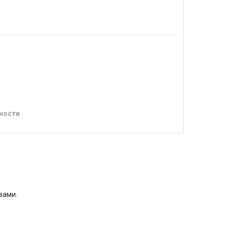
ности
вами.