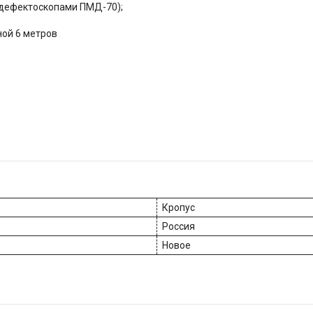
 дефектоскопами ПМД-70);
ной 6 метров
Кропус
Россия
Новое