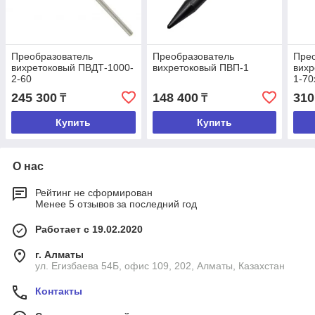
Преобразователь
Преобразователь
Пре
вихретоковый ПВДТ-1000-
вихретоковый ПВП-1
вихр
2-60
1-70
245 300
148 400
310
₸
₸
Купить
Купить
О нас
Рейтинг не сформирован
Менее 5 отзывов за последний год
Работает с 19.02.2020
г. Алматы
ул. Егизбаева 54Б, офис 109, 202, Алматы, Казахстан
Контакты