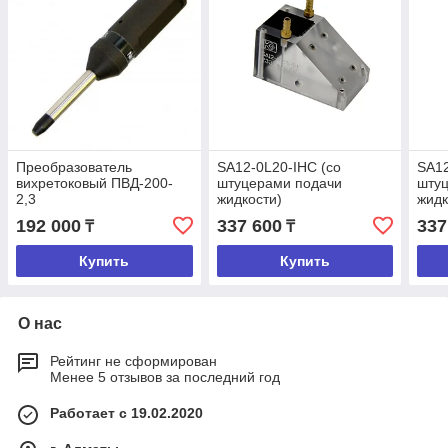
Преобразователь
SA12-0L20-IHC (со
SA12
вихретоковый ПВД-200-
штуцерами подачи
шту
2,3
жидкости)
жидк
192 000
337 600
337
₸
₸
Купить
Купить
О нас
Рейтинг не сформирован
Менее 5 отзывов за последний год
Работает с 19.02.2020