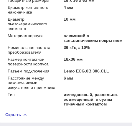
Габаритные размеры
18 х 36 х 65 мм
Диаметр контактного
4 мм
наконечника
Диаметр
10 мм
пьезокерамического
элемента
Материал корпуса
алюминий с
гальваническим покрытием
Номинальная частота
36 кГц ± 10%
преобразователя
Размер контактной
18х36 мм
поверхности корпуса
Разъем подключения
Lemo ECG.0B.306.CLL
Расстояние между
6 мм
наконечниками
излучателя и приемника
Тип
импедансный, раздельно-
совмещенный, с сухим
точечным контактом
Скрыть