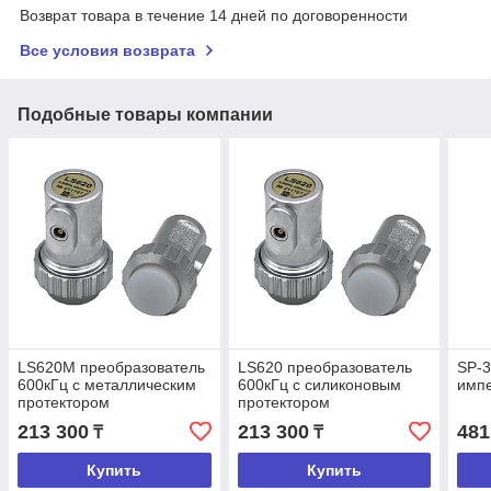
Возврат товара в течение 14 дней по договоренности
Все условия возврата
Подобные товары компании
LS620M преобразователь
LS620 преобразователь
SP-3
600кГц с металлическим
600кГц с силиконовым
импе
протектором
протектором
213 300
213 300
481
₸
₸
Купить
Купить