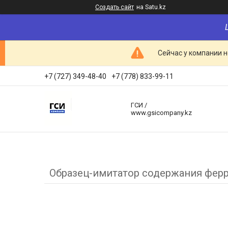
Создать сайт
на Satu.kz
Сейчас у компании н
+7 (727) 349-48-40
+7 (778) 833-99-11
ГСИ /
www.gsicompany.kz
Образец-имитатор содержания фер