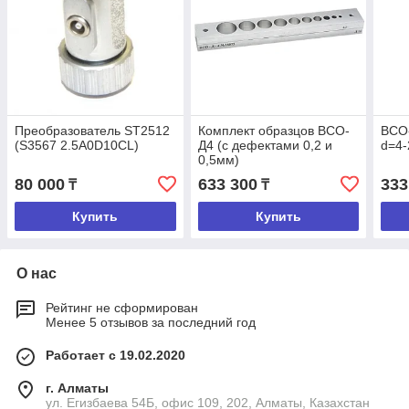
Преобразователь ST2512
Комплект образцов ВСО-
ВСО-
(S3567 2.5A0D10CL)
Д4 (с дефектами 0,2 и
d=4
0,5мм)
80 000
633 300
333
₸
₸
Купить
Купить
О нас
Рейтинг не сформирован
Менее 5 отзывов за последний год
Работает с 19.02.2020
г. Алматы
ул. Егизбаева 54Б, офис 109, 202, Алматы, Казахстан