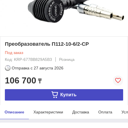
Преобразователь П112-10-6/2-СР
Под заказ
Код: KRP-677BB829A5B3
Розница
Отправка с
27 августа 2026
106 700
₸
Купить
Описание
Характеристики
Доставка
Оплата
Усл