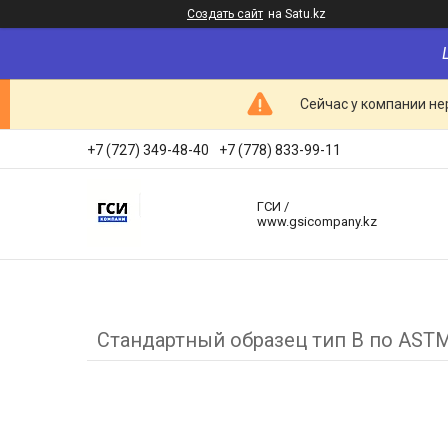
Создать сайт
на Satu.kz
Сейчас у компании не
+7 (727) 349-48-40
+7 (778) 833-99-11
ГСИ /
www.gsicompany.kz
Стандартный образец тип B по ASTM