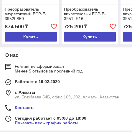
Преобразователь
Преобразователь
Пре
вихретоковый ECP-E-
вихретоковый ECP-E-
вихр
3952LS50
3951LR16
395
874 500
725 200
725
₸
₸
Купить
Купить
О нас
Рейтинг не сформирован
Менее 5 отзывов за последний год
Работает с 19.02.2020
г. Алматы
ул. Егизбаева 54Б, офис 109, 202, Алматы, Казахстан
Контакты
Сегодня работает с 09:00 до 18:00
Показать весь график работы