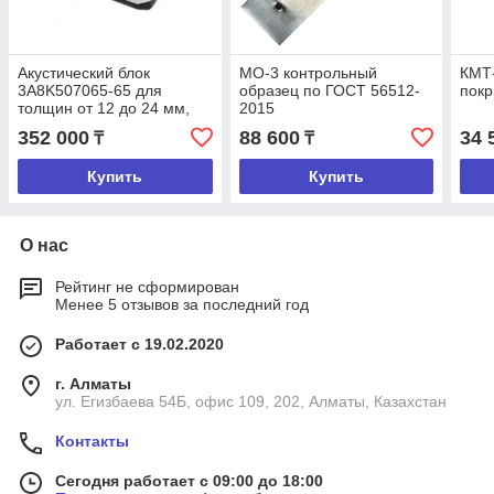
Акустический блок
МО-3 контрольный
КМТ
3A8K507065-65 для
образец по ГОСТ 56512-
пок
толщин от 12 до 24 мм,
2015
эхо-режим
352 000
88 600
34 
₸
₸
Купить
Купить
О нас
Рейтинг не сформирован
Менее 5 отзывов за последний год
Работает с 19.02.2020
г. Алматы
ул. Егизбаева 54Б, офис 109, 202, Алматы, Казахстан
Контакты
Сегодня работает с 09:00 до 18:00